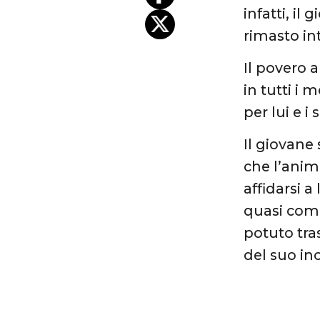
infatti, il
rimasto in
Il povero 
in tutti i 
per lui e i
Il giovane 
che l’anima
affidarsi a
quasi come
potuto tras
del suo in