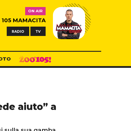
ON AIR
105 MAMACITA
RADIO
TV
OTO
ede aiuto” a
si sulla sua gamba.