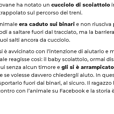
 giovane ha notato un
cucciolo di scoiattolo
i
trappolato sul percorso dei treni.
animale
era caduto sui binari
e non riusciva 
modi a saltare fuori dal tracciato, ma la barrie
 suoi salti ancora da cucciolo.
si è avvicinato con l’intenzione di aiutarlo e
le reagisse così: il baby scoiattolo, ormai di
 lui senza alcun timore e
gli si è arrampicat
 se volesse davvero chiedergli aiuto. In qu
portarlo fuori dai binari, al sicuro. Il ragazz
contro con l’animale su Facebook e la storia è