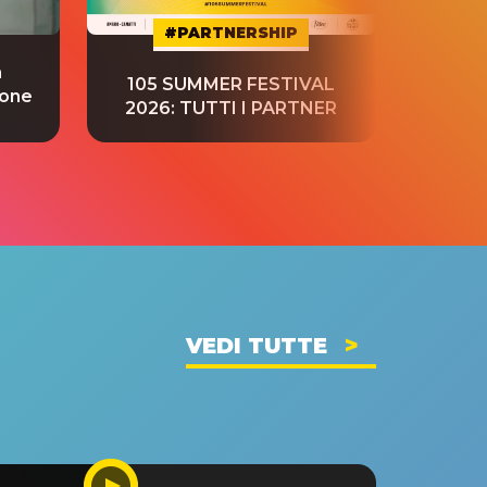
#PARTNERSHIP
a
“S
105 SUMMER FESTIVAL
ione
tradu
2026: TUTTI I PARTNER
VEDI TUTTE