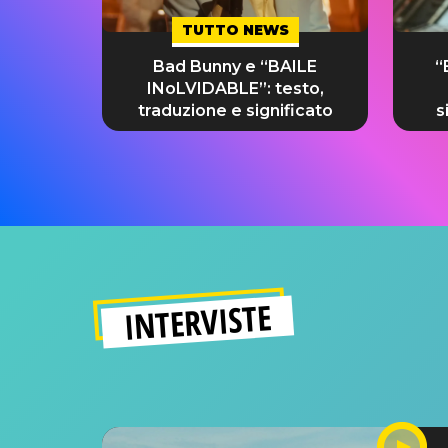
TUTTO NEWS
Bad Bunny e “BAILE
“
INoLVIDABLE”: testo,
traduzione e significato
s
INTERVISTE