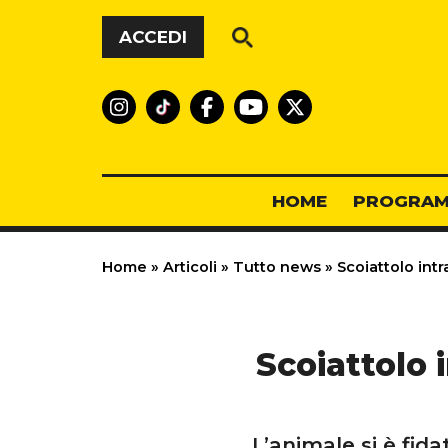
Vai al contenuto
ACCEDI
HOME
PROGRAM
Home
»
Articoli
»
Tutto news
»
Scoiattolo intr
Scoiattolo 
L’animale si è fid