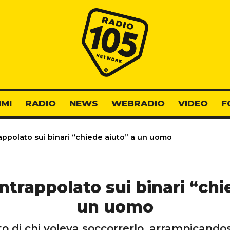
Radio 105
MI
RADIO
NEWS
WEBRADIO
VIDEO
F
appolato sui binari “chiede aiuto” a un uomo
intrappolato sui binari “chi
un uomo
ato di chi voleva soccorrerlo, arrampicando