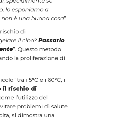
di, specialmente se
lo, lo esponiamo a
e non è una buona cosa
”.
rischio di
gelare il cibo?
Passarlo
mente
”. Questo metodo
tando la proliferazione di
lo” tra i 5°C e i 60°C, i
l rischio di
ome l’utilizzo del
evitare problemi di salute
olta, si dimostra una