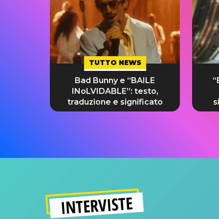
TUTTO NEWS
Bad Bunny e “BAILE
“
INoLVIDABLE”: testo,
traduzione e significato
s
INTERVISTE