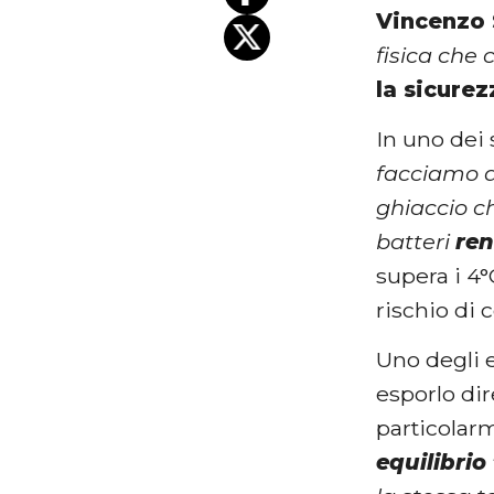
Vincenzo 
fisica che 
la sicure
In uno dei s
facciamo a
ghiaccio ch
batteri
ren
supera i 4°C
rischio di
Uno degli e
esporlo di
particolarm
equilibrio