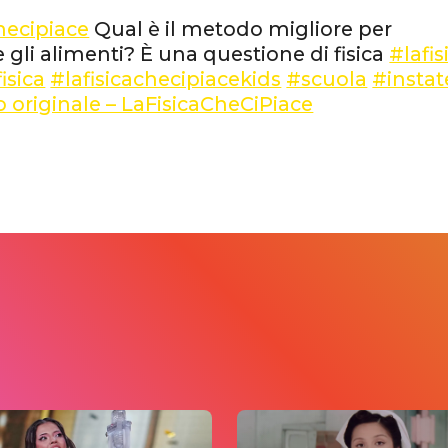
hecipiace
Qual è il metodo migliore per
 gli alimenti? È una questione di fisica
#lafi
isica
#lafisicachecipiacekids
#scuola
#insta
 originale – LaFisicaCheCiPiace