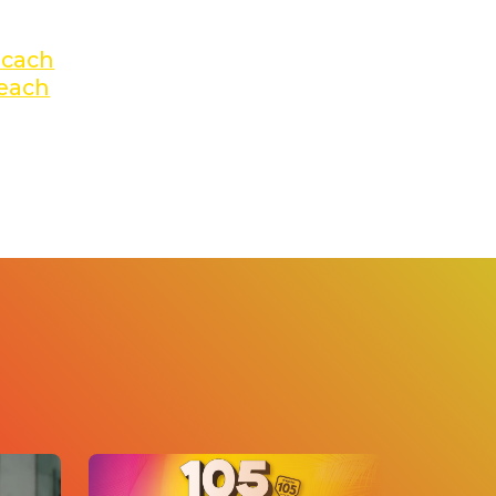
sicach
teach