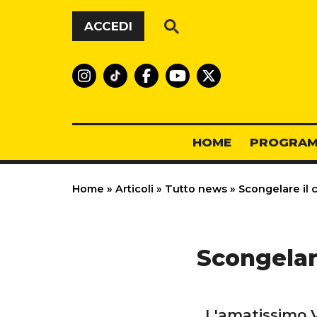
Vai al contenuto
ACCEDI
HOME
PROGRAM
Home
»
Articoli
»
Tutto news
»
Scongelare il 
Scongelare
L'amatissimo V