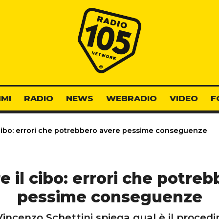
Radio 105
MI
RADIO
NEWS
WEBRADIO
VIDEO
F
cibo: errori che potrebbero avere pessime conseguenze
 il cibo: errori che potre
pessime conseguenze
incenzo Schettini spiega qual è il proced