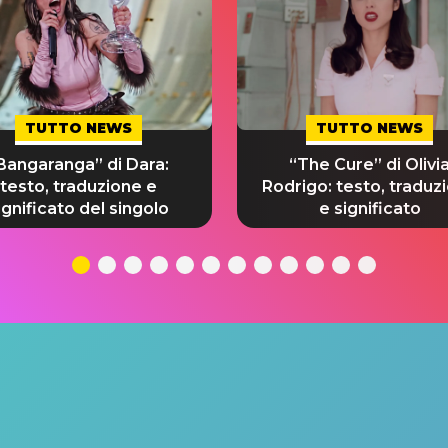
TUTTO NEWS
TUTTO NEWS
Bangaranga” di Dara:
“The Cure” di Olivi
testo, traduzione e
Rodrigo: testo, traduz
ignificato del singolo
e significato