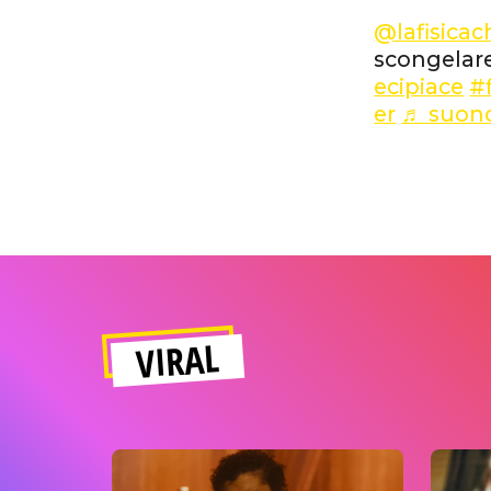
@lafisicac
scongelare
ecipiace
#f
er
♬ suono
VIRAL