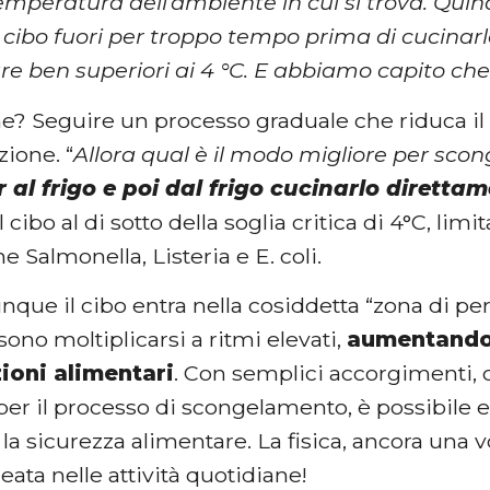
temperatura dell’ambiente in cui si trova. Quin
l cibo fuori per troppo tempo prima di cucinar
e ben superiori ai 4 °C. E abbiamo capito ch
e? Seguire un processo graduale che riduca il 
ione. “
Allora qual è il modo migliore per scon
r al frigo e poi dal frigo cucinarlo diretta
 cibo al di sotto della soglia critica di 4°C, limi
e Salmonella, Listeria e E. coli.
ue il cibo entra nella cosiddetta “zona di perico
sono moltiplicarsi a ritmi elevati,
aumentando i
ioni alimentari
. Con semplici accorgimenti, c
 per il processo di scongelamento, è possibile 
 la sicurezza alimentare. La fisica, ancora una v
leata nelle attività quotidiane!