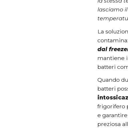
la stessa 
lasciamo i
temperatur
La soluzion
contaminaz
dal freeze
mantiene il
batteri com
Quando dunq
batteri pos
intossicaz
frigorifero
e garantire
preziosa al