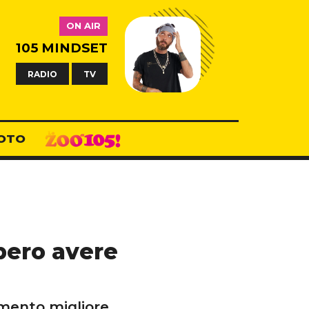
ON AIR
105 MINDSET
RADIO
TV
OTO
bbero avere
imento migliore