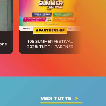
#PARTNERSHIP
a
“S
105 SUMMER FESTIVAL
ione
tradu
2026: TUTTI I PARTNER
VEDI TUTTE