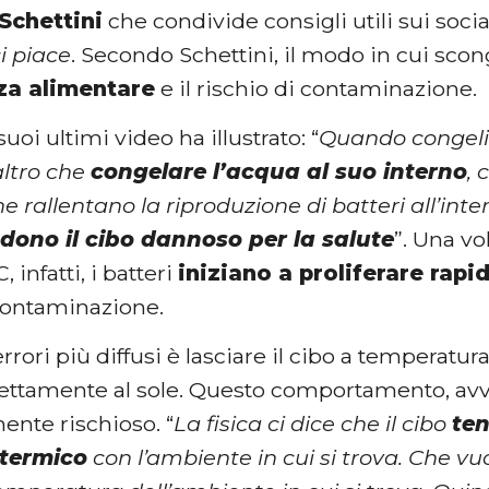
Schettini
che condivide consigli utili sui soci
ci piace
. Secondo Schettini, il modo in cui sco
zza alimentare
e il rischio di contaminazione.
uoi ultimi video ha illustrato: “
Quando congeli
ltro che
congelare l’acqua al suo interno
, 
e rallentano la riproduzione di batteri all’inte
dono il cibo dannoso per la salute
”. Una vo
, infatti, i batteri
iniziano a proliferare rap
 contaminazione.
rrori più diffusi è lasciare il cibo a temperat
rettamente al sole. Questo comportamento, avve
ente rischioso. “
La fisica ci dice che il cibo
ten
 termico
con l’ambiente in cui si trova. Che vu