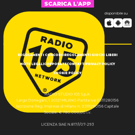
SCARICA L'APP
disponibile su
REGOLAMENTI CONCORSI
REGOLAMENTI GIOCHI LIBERI
NOTE LEGALI
CORPORATE
CONTATTI
PRIVACY POLICY
COOKIE POLICY
RADIO STUDIO 105 S.p.A.
Largo Donegani, 1 20121 MILANO Partita Iva 03111280156
Iscrizione Reg. Imprese di Milano n. 03111280156 Capitale
Sociale: € 780.000,00 i.v.
LICENZA SIAE N.817/I/07-293