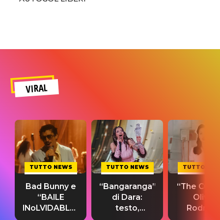
VIRAL
TUTTO NEWS
TUTTO NEWS
TUTTO NE
Bad Bunny e
“Bangaranga”
“The Cure”
“BAILE
di Dara:
Olivia
INoLVIDABLE”:
testo,
Rodrigo
testo,
traduzione e
testo,