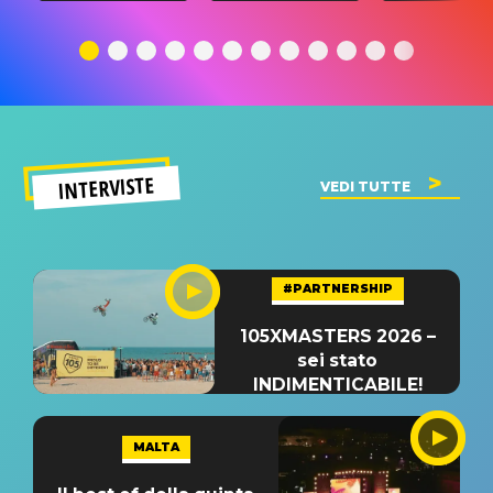
traduzione e
significato
traduzion
significato
del singolo
significa
INTERVISTE
VEDI TUTTE
#PARTNERSHIP
105XMASTERS 2026 –
sei stato
INDIMENTICABILE!
MALTA