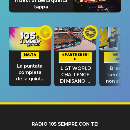
Il best of della quinta
tappa
MALTA
#PARTNERSHI
105 TAKE
P
AWAY
La puntata
IL GT WORLD
Bresh: "I
completa
CHALLENGE
sentime
della quinta
DI MISANO si
non si pr
tappa
riconferma
fino alla n
un GRANDE
prima"
SUCCESSO!
RADIO 105 SEMPRE CON TE!