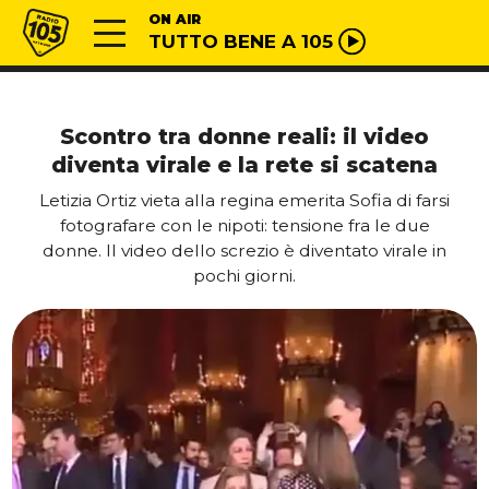
Vai al contenuto
Radio 105
ON AIR
TUTTO BENE A 105
Scontro tra donne reali: il video
diventa virale e la rete si scatena
Letizia Ortiz vieta alla regina emerita Sofia di farsi
fotografare con le nipoti: tensione fra le due
donne. Il video dello screzio è diventato virale in
pochi giorni.