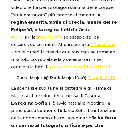
Sarà… Di recente però ha fatto il giro del web un
video che ha per protagonista una delle coppie
“suocera-nuora” più famose al mondo:
la
regina emerita, Sofia di Grecia, madre del re
Felipe VI, e la regina Letizia Ortiz
.
#Viral
¡Ni la
#ReinaSofía
se escapa de los
desaires de su nuera! Al parecer a la
#ReinaLetizi
a
no le gustó la idea de que sus hijas se tomaran
una foto con su abuela y de esta forma se
opuso a la foto ⬇
pic.twitter.com/PhC6rUfAut
— Radio Mujer (@RadioMujer1040)
3 aprile 2018
La scena si è svolta nella cattedrale di Palma di
Maiorca al termine della messa di Pasqua.
La regina Sofia
si è avvicinata alle nipotine, la
principessa Leonor e l’infanta Sofia. Le intenzioni
della nonna erano chiare: la regina Sofia
ha fatto
un cenno al fotografo ufficiale perché