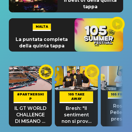
Il best of della quinta
tappa
MALTA
La puntata completa
della quinta tappa
#PARTNERSHI
105 TAKE
105 FRIEND
P
AWAY
Rosario
IL GT WORLD
Bresh: "Il
Pellecch
CHALLENGE
sentiment
present
DI MISANO si
non si prova
“Così dov
riconferma
fino alla notte
andare