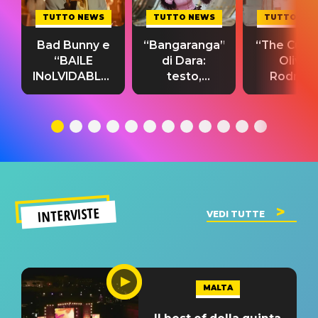
TUTTO NEWS
TUTTO NEWS
TUTTO NE
Bad Bunny e
“Bangaranga”
“The Cure”
“BAILE
di Dara:
Olivia
INoLVIDABLE”:
testo,
Rodrigo
testo,
traduzione e
testo,
traduzione e
significato
traduzion
significato
del singolo
significa
INTERVISTE
VEDI TUTTE
MALTA