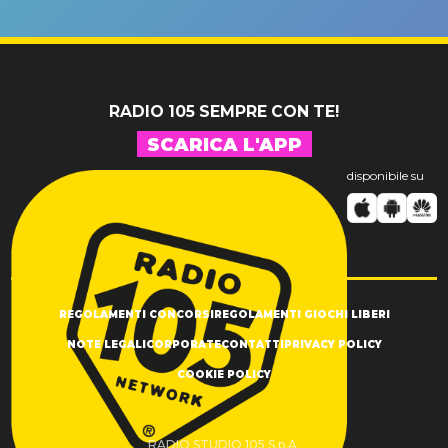
un GRANDE
prima"
SUCCESSO!
RADIO 105 SEMPRE CON TE!
SCARICA L'APP
disponibile su
REGOLAMENTI CONCORSI
REGOLAMENTI GIOCHI LIBERI
NOTE LEGALI
CORPORATE
CONTATTI
PRIVACY POLICY
COOKIE POLICY
RADIO STUDIO 105 S.p.A.