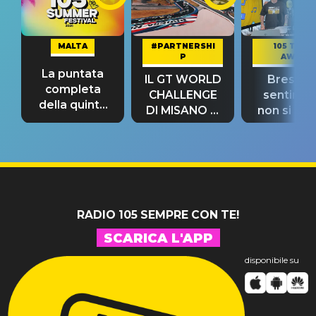
MALTA
#PARTNERSHI
105 TAKE
P
AWAY
La puntata
IL GT WORLD
Bresh: "I
completa
CHALLENGE
sentime
della quinta
DI MISANO si
non si pr
tappa
riconferma
fino alla n
un GRANDE
prima"
SUCCESSO!
RADIO 105 SEMPRE CON TE!
SCARICA L'APP
disponibile su