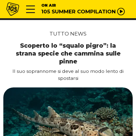
Vai al contenuto
Radio 105
ON AIR
105 SUMMER COMPILATION
TUTTO NEWS
Scoperto lo “squalo pigro”: la
strana specie che cammina sulle
pinne
Il suo soprannome si deve al suo modo lento di
spostarsi