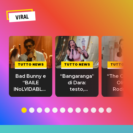
VIRAL
TUTTO NEWS
TUTTO NEWS
TUTTO NE
Bad Bunny e
“Bangaranga”
“The Cure”
“BAILE
di Dara:
Olivia
INoLVIDABLE”:
testo,
Rodrigo
testo,
traduzione e
testo,
traduzione e
significato
traduzion
significato
del singolo
significa