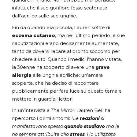
quindi eliminarlo. Non avrebbe mai pensato,
infatti, che il suo gonfiore fosse scatenato
dall’acrilico sulle sue unghie.
Fin da quando era piccola, Lauren soffre di
eczema cutaneo
, ma nell’ultimo periodo le sue
riacutizzazioni erano decisamente aumentate,
tanto da doversi recare al pronto soccorso per
chiedere aiuto. Quando i medici l’hanno visitata,
la 30enne ha scoperto di avere una
grave
allergia
alle unghie acriliche: un’amara
scoperta, che ha deciso di raccontare
pubblicamente per fare luce su questo tema e
mettere in guardia i lettori.
In un’intervista a
The Mirror
, Lauren Bell ha
ripercorso i primi sintomi:
“Le
reazioni
si
manifestavano spesso
quando studiavo
ma le
ho sempre attribuite allo
stress
. Ho utilizzato