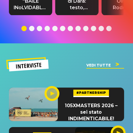
“BAILE
di Dara:
Olivia
INoLVIDABLE”:
testo,
Rodrigo
testo,
traduzione e
testo,
traduzione e
significato
traduzion
significato
del singolo
significa
INTERVISTE
VEDI TUTTE
#PARTNERSHIP
105XMASTERS 2026 –
sei stato
INDIMENTICABILE!