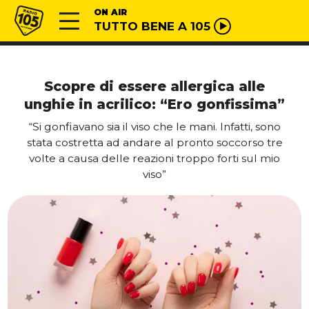
Vai al contenuto
Radio 105
ON AIR
TUTTO BENE A 105
Scopre di essere allergica alle
unghie in acrilico: “Ero gonfissima”
“Si gonfiavano sia il viso che le mani. Infatti, sono
stata costretta ad andare al pronto soccorso tre
volte a causa delle reazioni troppo forti sul mio
viso”