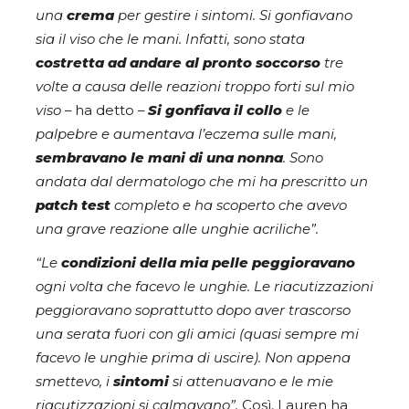
una
crema
per gestire i sintomi. Si gonfiavano
sia il viso che le mani. Infatti, sono stata
costretta ad andare al pronto soccorso
tre
volte a causa delle reazioni troppo forti sul mio
viso
– ha detto –
Si gonfiava il collo
e le
palpebre e aumentava l’eczema sulle mani,
sembravano le mani di una nonna
. Sono
andata dal dermatologo che mi ha prescritto un
patch test
completo e ha scoperto che avevo
una grave reazione alle unghie acriliche”.
“Le
condizioni della mia pelle peggioravano
ogni volta che facevo le unghie. Le riacutizzazioni
peggioravano soprattutto dopo aver trascorso
una serata fuori con gli amici (quasi sempre mi
facevo le unghie prima di uscire). Non appena
smettevo, i
sintomi
si attenuavano e le mie
riacutizzazioni si calmavano”.
Così, Lauren ha