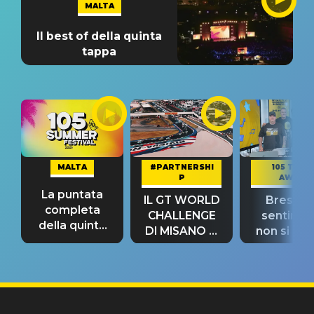
MALTA
Il best of della quinta
tappa
MALTA
#PARTNERSHI
105 TAKE
P
AWAY
La puntata
IL GT WORLD
Bresh: "I
completa
CHALLENGE
sentime
della quinta
DI MISANO si
non si pr
tappa
riconferma
fino alla n
un GRANDE
prima"
SUCCESSO!