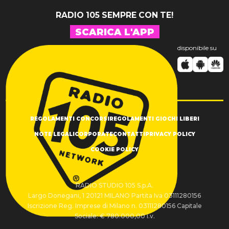
RADIO 105 SEMPRE CON TE!
SCARICA L'APP
disponibile su
REGOLAMENTI CONCORSI
REGOLAMENTI GIOCHI LIBERI
NOTE LEGALI
CORPORATE
CONTATTI
PRIVACY POLICY
COOKIE POLICY
RADIO STUDIO 105 S.p.A.
Largo Donegani, 1 20121 MILANO Partita Iva 03111280156
Iscrizione Reg. Imprese di Milano n. 03111280156 Capitale
Sociale: € 780.000,00 i.v.