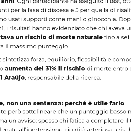
5 anni
. Ogni partecipante ha eseguito il test, 
unti per la fase di discesa e 5 per quella di risal
no usati supporti come mani o ginocchia. Dop
ni, i risultati hanno evidenziato che chi aveva 
tava un rischio di morte naturale
fino a sei 
va il massimo punteggio.
 sintetizza forza, equilibrio, flessibilità e com
so
aumenta del 31% il rischio
di morte entro 
il Araújo
, responsabile della ricerca.
, non una sentenza: perché è utile farlo
te però sottolineare che un punteggio basso
 ma un avviso: spesso chi fatica a completare i
legate all’ipertensione, rigidità arteriosa o risc