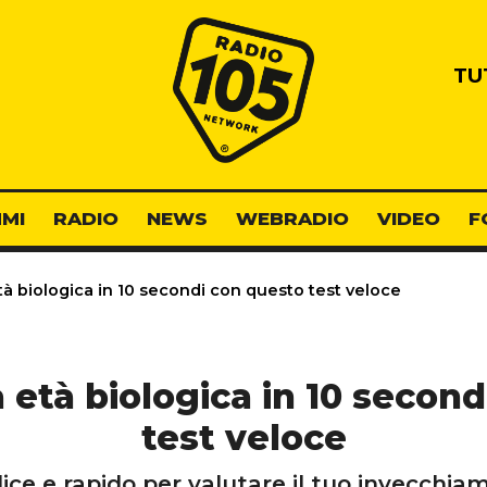
Radio 105
TU
MI
RADIO
NEWS
WEBRADIO
VIDEO
F
tà biologica in 10 secondi con questo test veloce
a età biologica in 10 secon
test veloce
ice e rapido per valutare il tuo invecchia