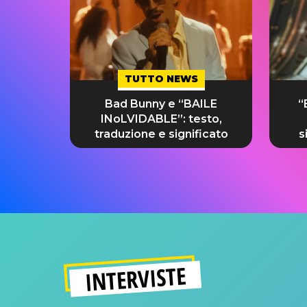
TUTTO NEWS
Bad Bunny e “BAILE
“
INoLVIDABLE”: testo,
traduzione e significato
s
INTERVISTE