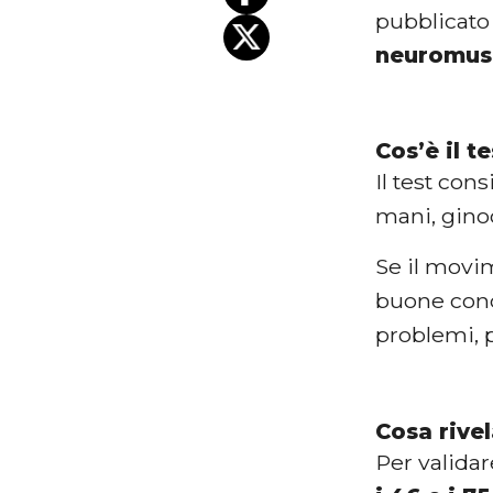
pubblicato 
neuromus
Cos’è il t
Il test con
mani, ginocc
Se il movi
buone condi
problemi, p
Cosa rive
Per validar