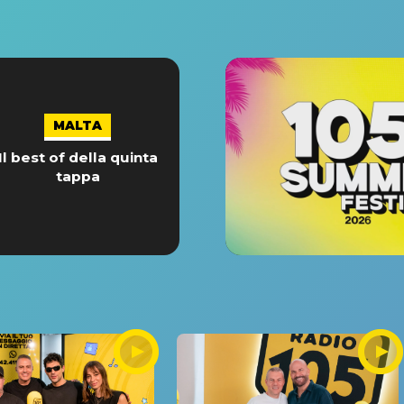
MALTA
Il best of della quinta
tappa