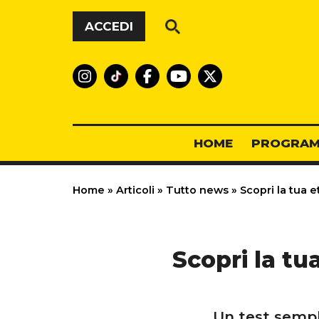
Vai al contenuto
ACCEDI
HOME
PROGRAM
Home
»
Articoli
»
Tutto news
»
Scopri la tua e
Scopri la tu
Un test sempl