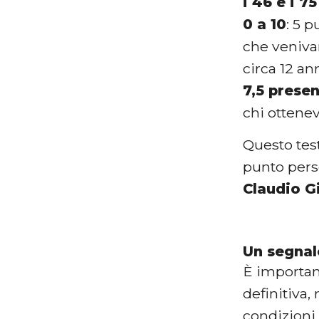
i 46 e i 7
0 a 10
: 5 p
che veniva
circa 12 an
7,5 presen
chi ottene
Questo test
punto per
Claudio G
Un segnale
È importan
definitiva,
condizioni 