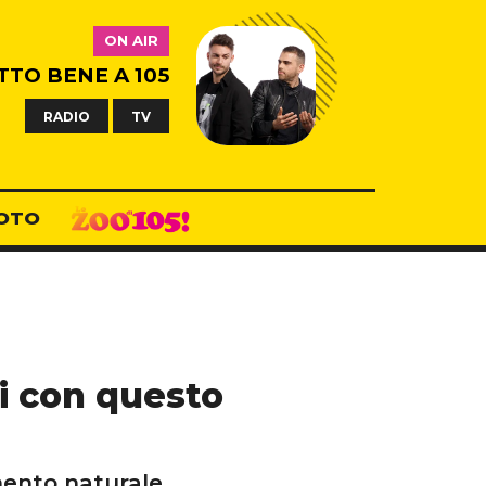
ON AIR
TTO BENE A 105
RADIO
TV
OTO
di con questo
mento naturale