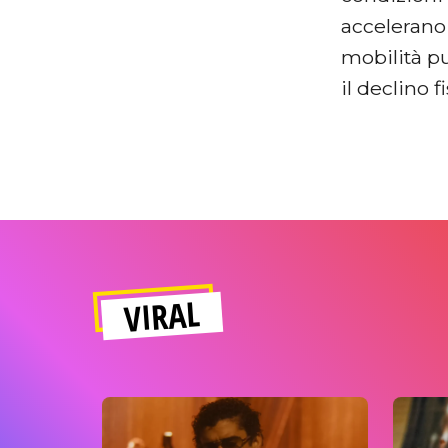
accelerano 
mobilità pu
il declino f
VIRAL