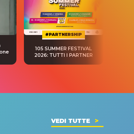
#PARTNERSHIP
a
“S
105 SUMMER FESTIVAL
ione
tradu
2026: TUTTI I PARTNER
VEDI TUTTE