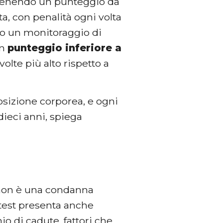
ottenendo un punteggio da
ita, con penalità ogni volta
o un monitoraggio di
un
punteggio inferiore a
volte più alto rispetto a
posizione corporea, e ogni
dieci anni, spiega
 non è una condanna
l test presenta anche
hio di cadute, fattori che