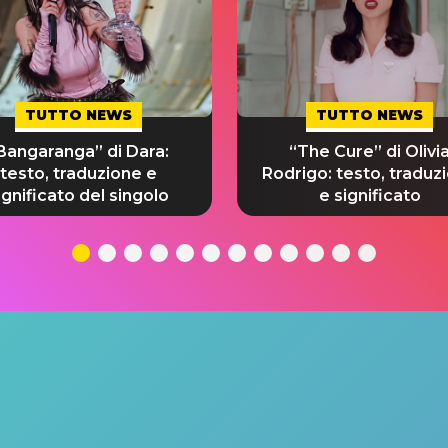
TUTTO NEWS
TUTTO NEWS
Bangaranga” di Dara:
“The Cure” di Olivi
testo, traduzione e
Rodrigo: testo, traduz
ignificato del singolo
e significato