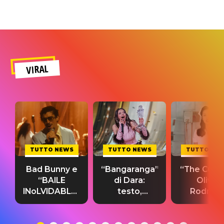
VIRAL
TUTTO NEWS
TUTTO NEWS
TUTTO NE
Bad Bunny e
“Bangaranga”
“The Cure”
“BAILE
di Dara:
Olivia
INoLVIDABLE”:
testo,
Rodrigo
testo,
traduzione e
testo,
traduzione e
significato
traduzion