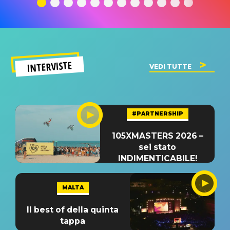
significato
del singolo
significa
INTERVISTE
VEDI TUTTE
#PARTNERSHIP
105XMASTERS 2026 –
sei stato
INDIMENTICABILE!
MALTA
Il best of della quinta
tappa