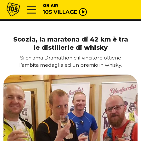
Vai al contenuto
Radio 105
ON AIR
105 VILLAGE
Scozia, la maratona di 42 km è tra
le distillerie di whisky
Si chiama Dramathon e il vincitore ottiene
l’ambita medaglia ed un premio in whisky.