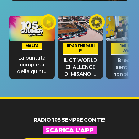
MALTA
#PARTNERSHI
105 TAKE
P
AWAY
La puntata
IL GT WORLD
Bresh: "I
completa
CHALLENGE
sentime
della quinta
DI MISANO si
non si pr
tappa
riconferma
fino alla n
un GRANDE
prima"
SUCCESSO!
RADIO 105 SEMPRE CON TE!
SCARICA L'APP