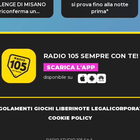
LENGE DI MISANO
si prova fino alla notte
 riconferma un
prima"
NDE SUCCESSO!
RADIO 105 SEMPRE CON TE!
SCARICA L'APP
disponibile su
GOLAMENTI GIOCHI LIBERI
NOTE LEGALI
CORPORA
COOKIE POLICY
RADIO STUDIO 105 S.p.A.