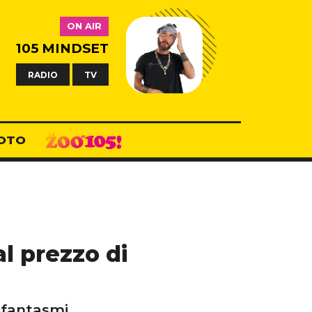
ON AIR
105 MINDSET
RADIO
TV
OTO
al prezzo di
i fantasmi