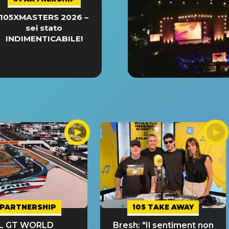
105XMASTERS 2026 –
sei stato
INDIMENTICABILE!
PARTNERSHIP
105 TAKE AWAY
IL GT WORLD
Bresh: "Il sentiment non