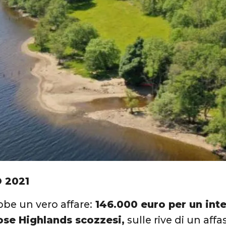
 2021
be un vero affare:
146.000 euro per un inte
ose Highlands scozzesi,
sulle rive di un aff