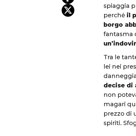
spiaggia p
perché
il
borgo abb
fantasma 
un’indovi
Tra le tant
lei nei pre
danneggiat
decise di
non poteva 
magari qua
prezzo di 
spiriti. Sf