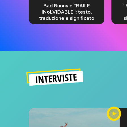
Bad Bunny e “BAILE
“
INoLVIDABLE”: testo,
traduzione e significato
s
INTERVISTE