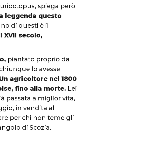
 Curioctopus, spiega però
 la leggenda questo
no di questi è il
 XVII secolo,
o,
piantato proprio da
o: chiunque lo avesse
Un agricoltore nel 1800
lse, fino alla morte.
Lei
à passata a miglior vita,
io, in vendita al
re per chi non teme gli
 angolo di Scozia.