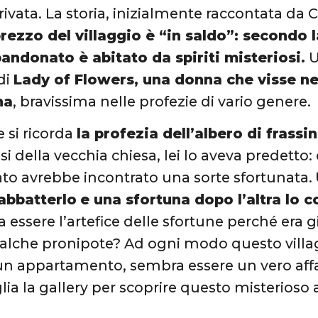
rivata. La storia, inizialmente raccontata da
 prezzo del villaggio è “in saldo”: secondo
andonato è abitato da spiriti misteriosi.
U
di
Lady of Flowers, una donna che visse nel
na
, bravissima nelle profezie di vario genere.
e si ricorda
la profezia dell’albero di frassin
ssi della vecchia chiesa, lei lo aveva predett
o avrebbe incontrato una sorte sfortunata.
 abbatterlo
e una sfortuna dopo l’altra lo co
essere l’artefice delle sfortune perché era gi
lche pronipote? Ad ogni modo questo villagg
un appartamento, sembra essere un vero affa
oglia la gallery per scoprire questo misterioso