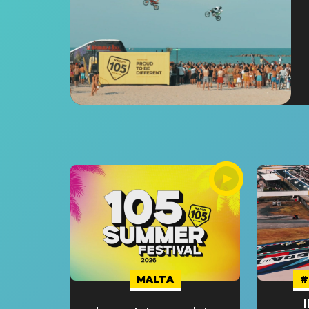
MALTA
#