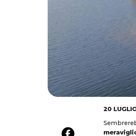
20 LUGLIO
Sembrereb
meravigli