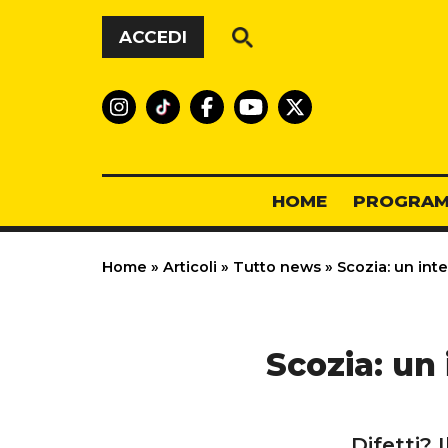
Vai al contenuto
ACCEDI
HOME
PROGRAM
Home
»
Articoli
»
Tutto news
»
Scozia: un inte
Scozia: un 
Difetti? 