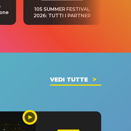
a
“S
105 SUMMER FESTIVAL
ione
tradu
2026: TUTTI I PARTNER
VEDI TUTTE