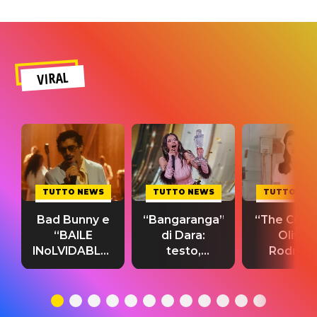
VIRAL
TUTTO NEWS
TUTTO NEWS
TUTTO NE
Bad Bunny e
“Bangaranga”
“The Cure”
“BAILE
di Dara:
Olivia
INoLVIDABLE”:
testo,
Rodrigo
testo,
traduzione e
testo,
traduzione e
significato
traduzion
significato
del singolo
significa