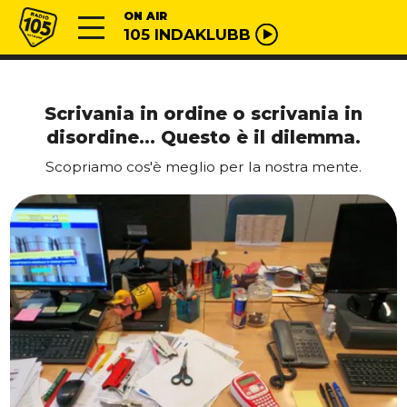
Vai al contenuto
Radio 105
ON AIR
105 INDAKLUBB
Scrivania in ordine o scrivania in
disordine… Questo è il dilemma.
Scopriamo cos'è meglio per la nostra mente.