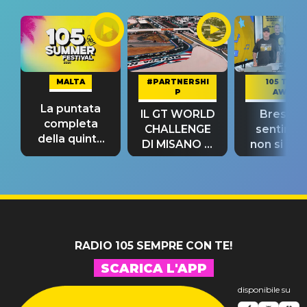
MALTA
#PARTNERSHI
105 TAKE
P
AWAY
La puntata
IL GT WORLD
Bresh: "I
completa
CHALLENGE
sentime
della quinta
DI MISANO si
non si pr
tappa
riconferma
fino alla n
un GRANDE
prima"
SUCCESSO!
RADIO 105 SEMPRE CON TE!
SCARICA L'APP
disponibile su