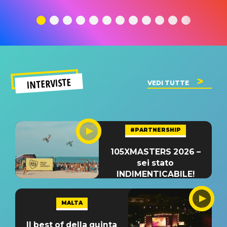
traduzione e
significato
traduzion
significato
del singolo
significa
INTERVISTE
VEDI TUTTE
#PARTNERSHIP
105XMASTERS 2026 –
sei stato
INDIMENTICABILE!
MALTA
Il best of della quinta