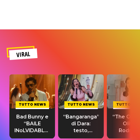
VIRAL
TUTTO NEWS
TUTTO NEWS
TUTTO NE
Bad Bunny e
“Bangaranga”
“The Cure”
“BAILE
di Dara:
Olivia
INoLVIDABLE”:
testo,
Rodrigo
testo,
traduzione e
testo,