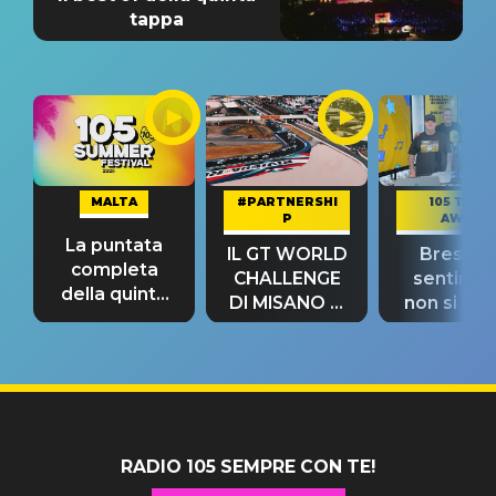
tappa
MALTA
#PARTNERSHI
105 TAKE
P
AWAY
La puntata
IL GT WORLD
Bresh: "I
completa
CHALLENGE
sentime
della quinta
DI MISANO si
non si pr
tappa
riconferma
fino alla n
un GRANDE
prima"
SUCCESSO!
RADIO 105 SEMPRE CON TE!