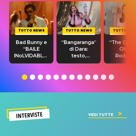
TUTTO NEWS
TUTTO NEWS
TUTTO NE
Bad Bunny e
“Bangaranga”
“The Cure”
“BAILE
di Dara:
Olivia
INoLVIDABLE”:
testo,
Rodrigo
testo,
traduzione e
testo,
traduzione e
significato
traduzion
significato
del singolo
significa
INTERVISTE
VEDI TUTTE