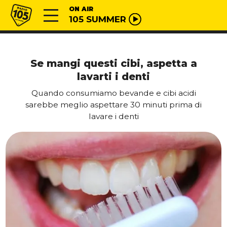
Vai al contenuto
Radio 105
ON AIR
105 SUMMER
Se mangi questi cibi, aspetta a
lavarti i denti
Quando consumiamo bevande e cibi acidi
sarebbe meglio aspettare 30 minuti prima di
lavare i denti