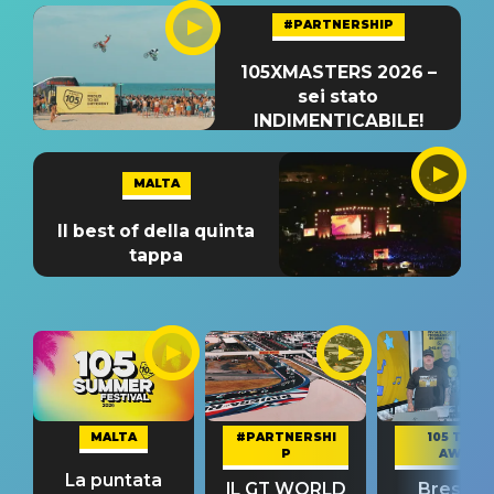
#PARTNERSHIP
105XMASTERS 2026 –
sei stato
INDIMENTICABILE!
MALTA
Il best of della quinta
tappa
MALTA
#PARTNERSHI
105 TAKE
P
AWAY
La puntata
IL GT WORLD
Bresh: "I