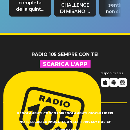
completa
CHALLENGE
sentime
della quinta
DI MISANO si
non si pr
tappa
riconferma
fino alla n
un GRANDE
prima"
SUCCESSO!
RADIO 105 SEMPRE CON TE!
SCARICA L'APP
disponibile su
REGOLAMENTI CONCORSI
REGOLAMENTI GIOCHI LIBERI
NOTE LEGALI
CORPORATE
CONTATTI
PRIVACY POLICY