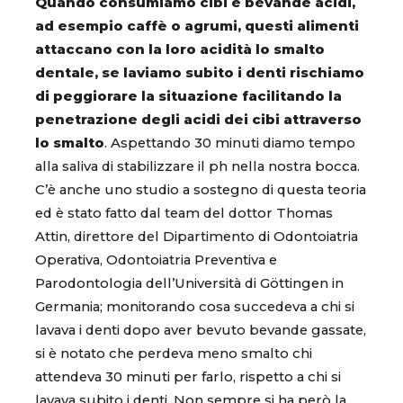
Quando consumiamo cibi e bevande acidi,
ad esempio caffè o agrumi, questi alimenti
attaccano con la loro acidità lo smalto
dentale, se laviamo subito i denti rischiamo
di peggiorare la situazione facilitando la
penetrazione degli acidi dei cibi attraverso
lo smalto
. Aspettando 30 minuti diamo tempo
alla saliva di stabilizzare il ph nella nostra bocca.
C’è anche uno studio a sostegno di questa teoria
ed è stato fatto dal team del dottor Thomas
Attin, direttore del Dipartimento di Odontoiatria
Operativa, Odontoiatria Preventiva e
Parodontologia dell’Università di Göttingen in
Germania; monitorando cosa succedeva a chi si
lavava i denti dopo aver bevuto bevande gassate,
si è notato che perdeva meno smalto chi
attendeva 30 minuti per farlo, rispetto a chi si
lavava subito i denti. Non sempre si ha però la