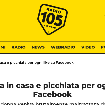
Radio 105
MI
RADIO
NEWS
WEBRADIO
VIDEO
F
asa e picchiata per ogni like su Facebook
 in casa e picchiata per og
Facebook
 donna veniva brutalmente maltrattata dal