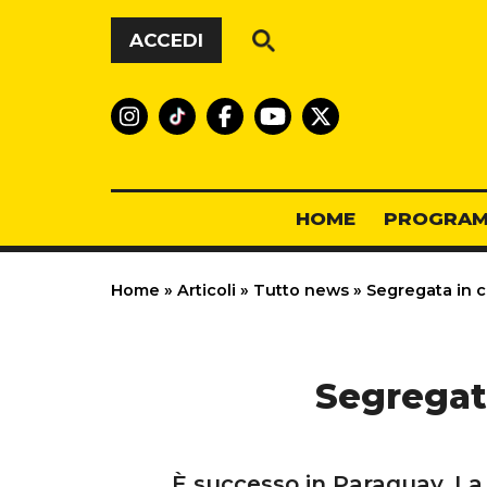
Vai al contenuto
ACCEDI
HOME
PROGRAM
Home
»
Articoli
»
Tutto news
»
Segregata in c
Segregata
È successo in Paraguay. La