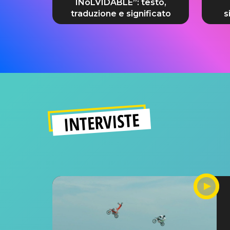
INoLVIDABLE”: testo,
traduzione e significato
s
INTERVISTE