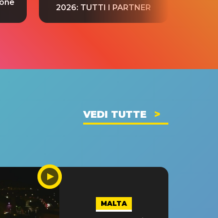
ione
tradu
2026: TUTTI I PARTNER
VEDI TUTTE
MALTA