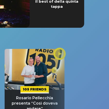
Il best of della quinta
tappa
105 FRIENDS
Rosario Pellecchia
presenta “Così doveva
andare”