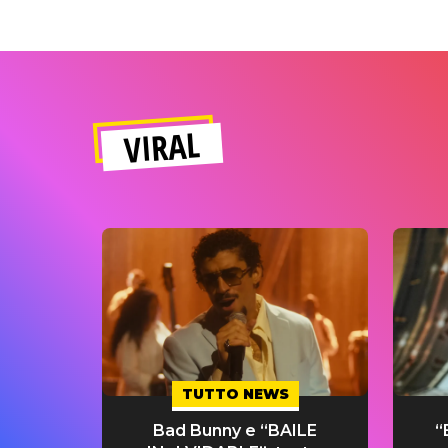
VIRAL
TUTTO NEWS
Bad Bunny e “BAILE
“