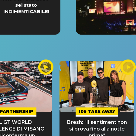
sei stato
INDIMENTICABILE!
PARTNERSHIP
105 TAKE AWAY
IL GT WORLD
Bresh: "Il sentiment non
LENGE DI MISANO
si prova fino alla notte
 riconferma un
prima"