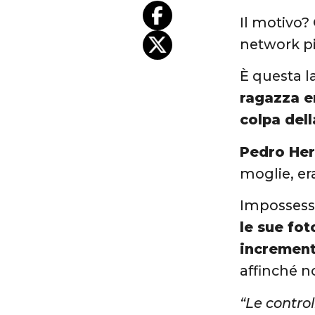
Il motivo?
network pi
È questa la
ragazza er
colpa dell
Pedro Her
moglie, era
Impossessa
le sue fot
increment
affinché n
“Le control