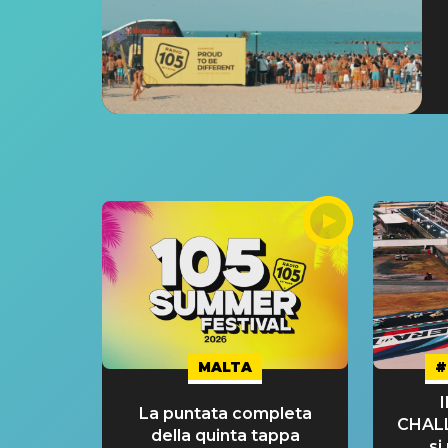
MALTA
#
La puntata completa
CHAL
della quinta tappa
si