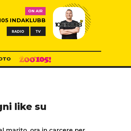
ON AIR
105 INDAKLUBB
RADIO
TV
OTO
ni like su
 marito, ora in carcere per