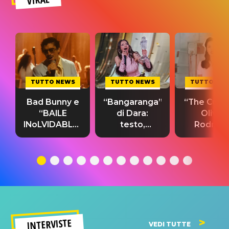
TUTTO NEWS
TUTTO NEWS
TUTTO NE
Bad Bunny e
“Bangaranga”
“The Cure”
“BAILE
di Dara:
Olivia
INoLVIDABLE”:
testo,
Rodrigo
testo,
traduzione e
testo,
traduzione e
significato
traduzion
significato
del singolo
significa
INTERVISTE
VEDI TUTTE