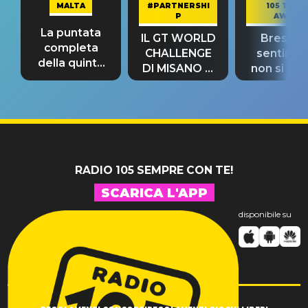
MALTA
#PARTNERSHI
105 TAKE
P
AWAY
La puntata
IL GT WORLD
Bresh: "I
completa
CHALLENGE
sentime
della quinta
DI MISANO si
non si pr
tappa
riconferma
fino alla n
un GRANDE
prima"
SUCCESSO!
RADIO 105 SEMPRE CON TE!
SCARICA L'APP
disponibile su