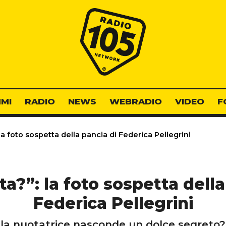
Radio 105
MI
RADIO
NEWS
WEBRADIO
VIDEO
F
 la foto sospetta della pancia di Federica Pellegrini
nta?”: la foto sospetta della
Federica Pellegrini
la nuotatrice nasconde un dolce segreto?