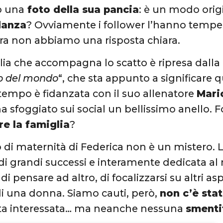
o una
foto della sua pancia
: è un modo orig
danza
? Ovviamente i follower l’hanno tempe
ra non abbiamo una risposta chiara.
lia che accompagna lo scatto è ripresa dalla
o del mondo
“, che sta appunto a significare 
tempo è fidanzata con il suo allenatore
Mari
ha sfoggiato sui social un bellissimo anello. 
re la famiglia
?
o di maternità di Federica non è un mistero. L
 di grandi successi e interamente dedicata al 
 pensare ad altro, di focalizzarsi su altri as
 di una donna. Siamo cauti, però,
non c’è sta
etta interessata… ma neanche nessuna
smenti