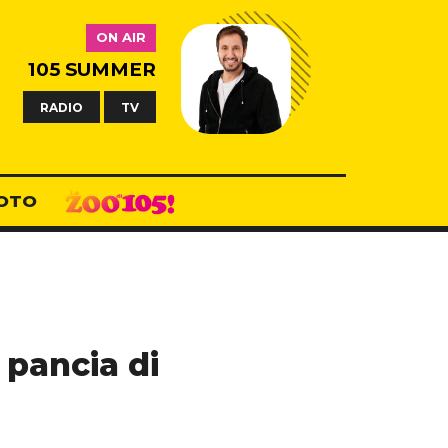
ON AIR
105 SUMMER
RADIO
TV
OTO
 pancia di