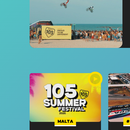
MALTA
#