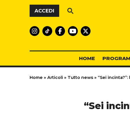
Vai al contenuto
ACCEDI
HOME
PROGRAM
Home
»
Articoli
»
Tutto news
»
“Sei incinta?”:
“Sei inci