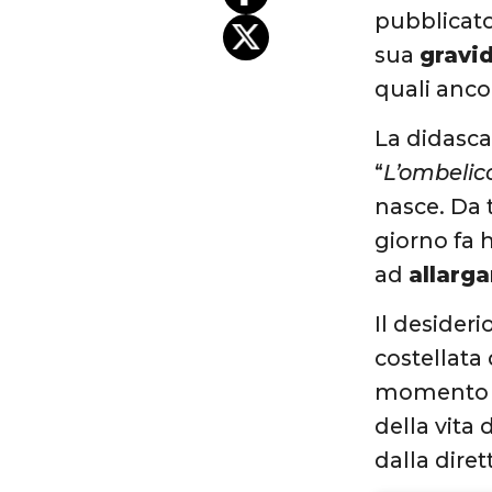
pubblicat
sua
gravi
quali anco
La didasca
“
L’ombelic
nasce. Da 
giorno fa 
ad
allarga
Il desideri
costellata
momento di
della vita
dalla dir