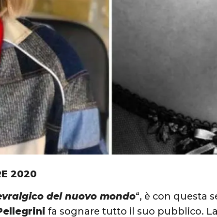
E 2020
evralgico del nuovo mondo
“, è con questa 
ellegrini
fa sognare tutto il suo pubblico. L