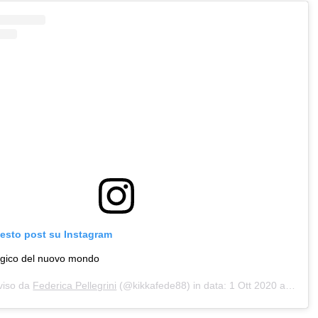
uesto post su Instagram
lgico del nuovo mondo
viso da
Federica Pellegrini
(@kikkafede88) in data:
1 Ott 2020 alle ore 11:56 PDT