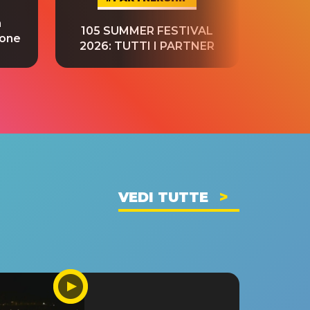
a
“S
105 SUMMER FESTIVAL
ione
tradu
2026: TUTTI I PARTNER
VEDI TUTTE