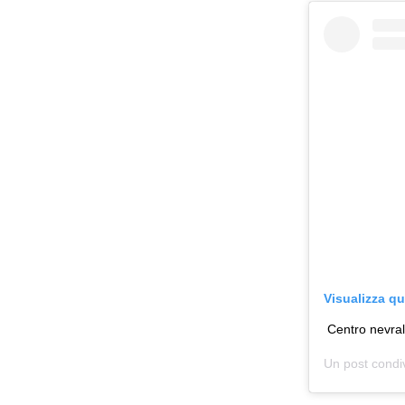
Visualizza q
Centro nevra
Un post condi