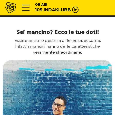
Vai al contenuto
Radio 105
ON AIR
105 INDAKLUBB
Sei mancino? Ecco le tue doti!
Essere sinistri o destri fa differenza, eccome.
Infatti, i mancini hanno delle caratteristiche
veramente straordinarie.