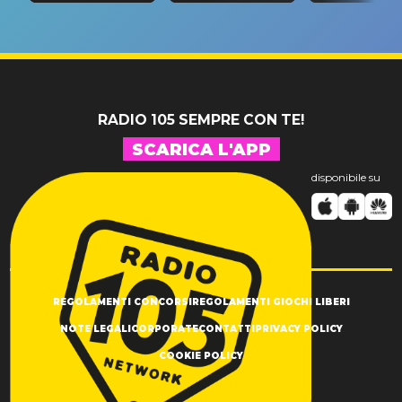
riconferma
fino alla n
un GRANDE
prima"
SUCCESSO!
RADIO 105 SEMPRE CON TE!
SCARICA L'APP
disponibile su
REGOLAMENTI CONCORSI
REGOLAMENTI GIOCHI LIBERI
NOTE LEGALI
CORPORATE
CONTATTI
PRIVACY POLICY
COOKIE POLICY