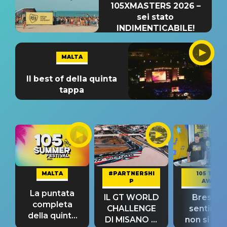
105XMASTERS 2026 –
sei stato
INDIMENTICABILE!
MALTA
Il best of della quinta
tappa
MALTA
#PARTNERSHI
105 TAKE
P
AWAY
La puntata
IL GT WORLD
Bresh: "I
completa
CHALLENGE
sentime
della quinta
DI MISANO si
non si pr
tappa