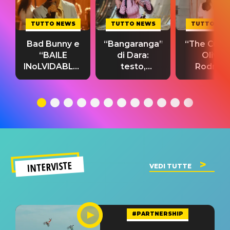
TUTTO NEWS
TUTTO NEWS
TUTTO NE
Bad Bunny e
“Bangaranga”
“The Cure”
“BAILE
di Dara:
Olivia
INoLVIDABLE”:
testo,
Rodrigo
testo,
traduzione e
testo,
traduzione e
significato
traduzion
significato
del singolo
significa
INTERVISTE
VEDI TUTTE
#PARTNERSHIP