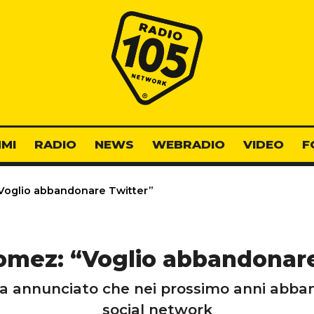
Radio 105
MI
RADIO
NEWS
WEBRADIO
VIDEO
F
Voglio abbandonare Twitter”
omez: “Voglio abbandonare
a annunciato che nei prossimo anni abb
social network