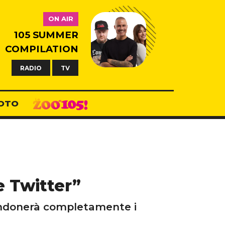
ON AIR
105 SUMMER
COMPILATION
RADIO
TV
OTO
 Twitter”
andonerà completamente i