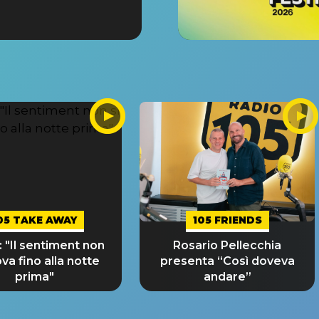
05 TAKE AWAY
105 FRIENDS
 "Il sentiment non
Rosario Pellecchia
ova fino alla notte
presenta “Così doveva
prima"
andare”