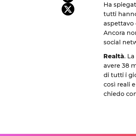
Ha spiegato
tutti hann
aspettavo 
Ancora non
social net
Realtà
. L
avere 38 m
di tutti i
così reali
chiedo com