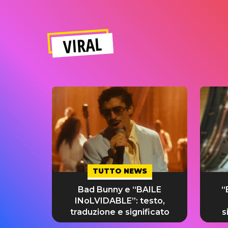
VIRAL
TUTTO NEWS
Bad Bunny e “BAILE
“
INoLVIDABLE”: testo,
traduzione e significato
s