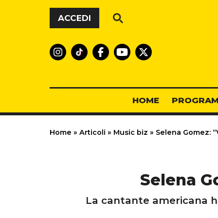
Vai al contenuto
ACCEDI
HOME
PROGRAM
Home
»
Articoli
»
Music biz
»
Selena Gomez: “
Selena G
La cantante americana h