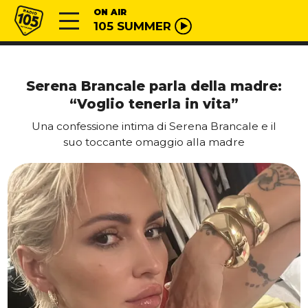
Vai al contenuto
Radio 105
ON AIR
105 SUMMER
Serena Brancale parla della madre:
“Voglio tenerla in vita”
Una confessione intima di Serena Brancale e il
suo toccante omaggio alla madre