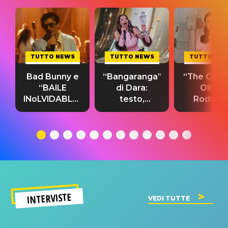
TUTTO NEWS
TUTTO NEWS
TUTTO NE
Bad Bunny e
“Bangaranga”
“The Cure”
“BAILE
di Dara:
Olivia
INoLVIDABLE”:
testo,
Rodrigo
testo,
traduzione e
testo,
traduzione e
significato
traduzion
significato
del singolo
significa
INTERVISTE
VEDI TUTTE