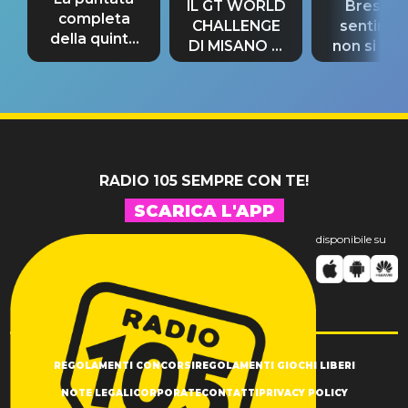
IL GT WORLD
Bresh: "I
completa
CHALLENGE
sentime
della quinta
DI MISANO si
non si pr
tappa
riconferma
fino alla n
un GRANDE
prima"
SUCCESSO!
RADIO 105 SEMPRE CON TE!
SCARICA L'APP
disponibile su
REGOLAMENTI CONCORSI
REGOLAMENTI GIOCHI LIBERI
NOTE LEGALI
CORPORATE
CONTATTI
PRIVACY POLICY