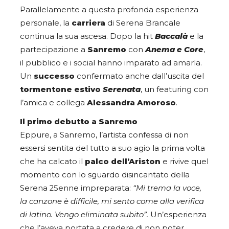
Parallelamente a questa profonda esperienza
personale, la
carriera
di Serena Brancale
continua la sua ascesa. Dopo la hit
Baccalà
e la
partecipazione a
Sanremo
con
Anema
e
Core
,
il pubblico e i social hanno imparato ad amarla.
Un
successo
confermato anche dall’uscita del
tormentone estivo
Serenata
, un featuring con
l’amica e collega
Alessandra
Amoroso
.
Il primo debutto a Sanremo
Eppure, a Sanremo, l’artista confessa di non
essersi sentita del tutto a suo agio la prima volta
che ha calcato il
palco dell’Ariston
e rivive quel
momento con lo sguardo disincantato della
Serena 25enne impreparata:
“Mi trema la voce,
la canzone è difficile, mi sento come alla verifica
di latino. Vengo eliminata subito”.
Un’esperienza
che l’aveva portata a credere di non poter