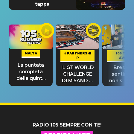
tappa
MALTA
#PARTNERSHI
105 TAKE
P
AWAY
La puntata
IL GT WORLD
Bresh: "I
completa
CHALLENGE
sentime
della quinta
DI MISANO si
non si pr
tappa
riconferma
fino alla n
un GRANDE
prima"
SUCCESSO!
RADIO 105 SEMPRE CON TE!