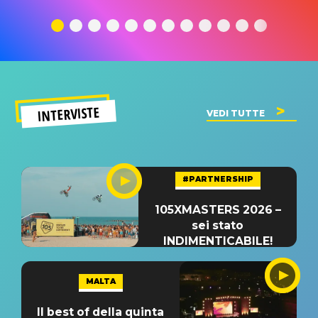
traduzione e
significato
traduzion
significato
del singolo
significa
INTERVISTE
VEDI TUTTE
#PARTNERSHIP
105XMASTERS 2026 –
sei stato
INDIMENTICABILE!
MALTA
Il best of della quinta