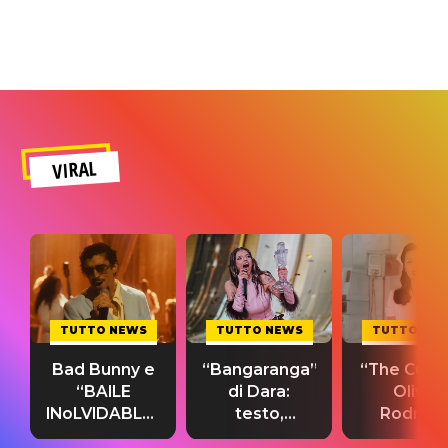
VIRAL
TUTTO NEWS
TUTTO NEWS
TUTTO NE
Bad Bunny e
“Bangaranga”
“The Cure”
“BAILE
di Dara:
Olivia
INoLVIDABLE”:
testo,
Rodrigo
testo,
traduzione e
testo,