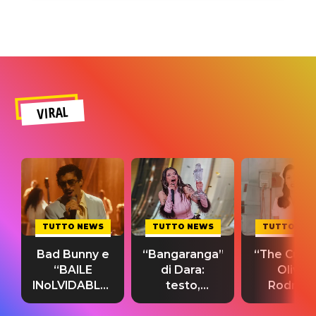
VIRAL
TUTTO NEWS
TUTTO NEWS
TUTTO NE
Bad Bunny e
“Bangaranga”
“The Cure”
“BAILE
di Dara:
Olivia
INoLVIDABLE”:
testo,
Rodrigo
testo,
traduzione e
testo,