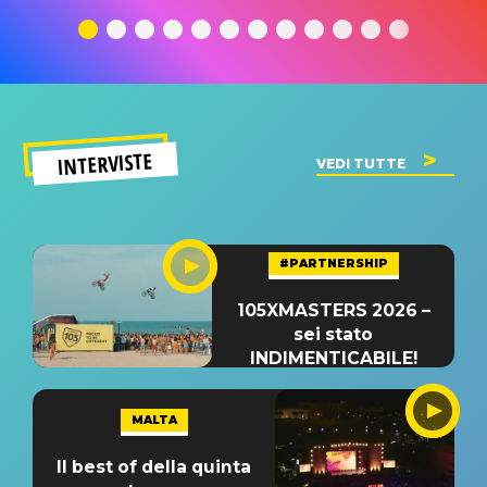
traduzione e
significato
traduzion
significato
del singolo
significa
INTERVISTE
VEDI TUTTE
#PARTNERSHIP
105XMASTERS 2026 –
sei stato
INDIMENTICABILE!
MALTA
Il best of della quinta