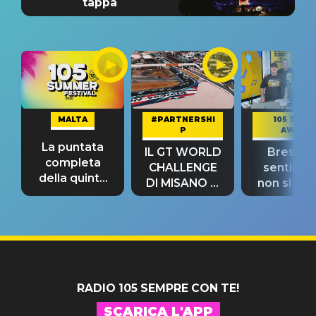
tappa
MALTA
#PARTNERSHI
105 TAKE
P
AWAY
La puntata
IL GT WORLD
Bresh: "I
completa
CHALLENGE
sentime
della quinta
DI MISANO si
non si pr
tappa
riconferma
fino alla n
un GRANDE
prima"
SUCCESSO!
RADIO 105 SEMPRE CON TE!
SCARICA L'APP