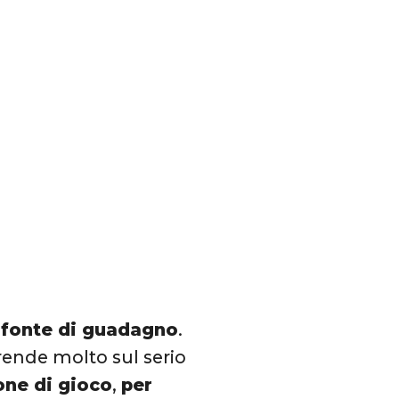
a fonte di guadagno
.
prende molto sul serio
one di gioco
,
per