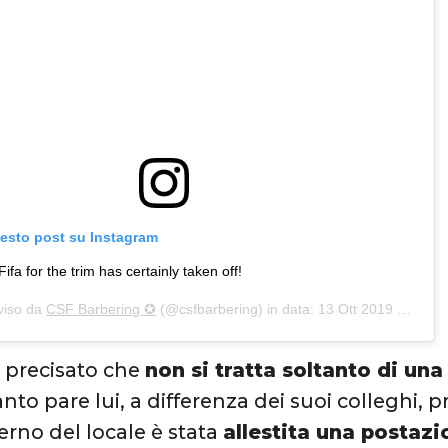
uesto post su Instagram
Fifa for the trim has certainly taken off!
viso da
CSF Barbering ✪
(@csfbarbering) in data:
13 Ott 2019 alle ore 5:48 PDT
 precisato che
non si tratta soltanto di un
nto pare lui, a differenza dei suoi colleghi, 
nterno del locale è stata
allestita una postazi