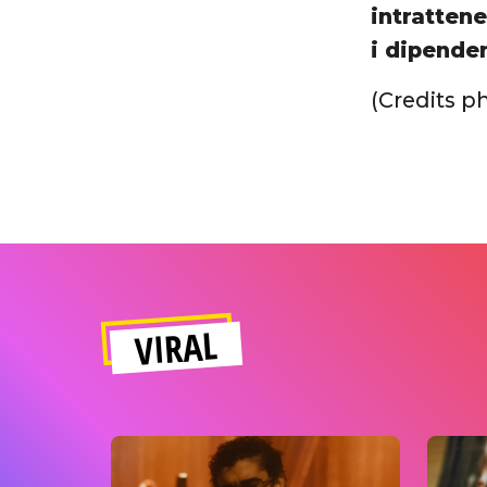
intrattene
i dipende
(Credits p
VIRAL