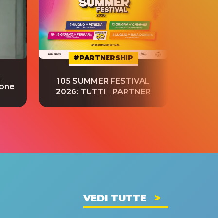
#PARTNERSHIP
a
“S
105 SUMMER FESTIVAL
ione
tradu
2026: TUTTI I PARTNER
VEDI TUTTE