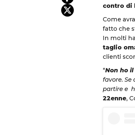
contro di l
Come avran
fatto che 
In molti ha
taglio om
clienti scon
“
Non ho il
favore. Se 
partire e h
22enne
, C