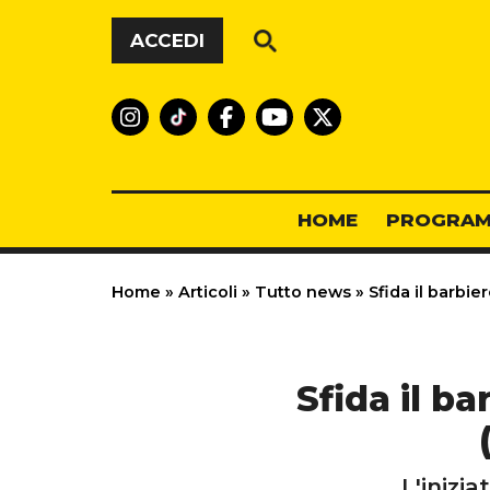
Vai al contenuto
ACCEDI
HOME
PROGRAM
Home
»
Articoli
»
Tutto news
»
Sfida il barbiere
Sfida il ba
L'inizi