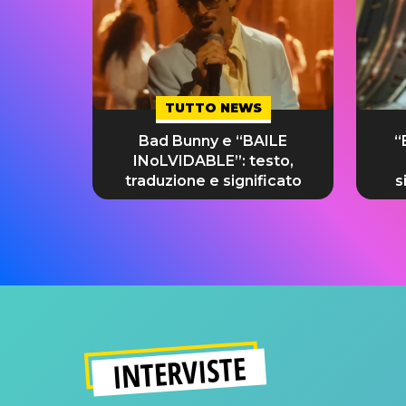
TUTTO NEWS
Bad Bunny e “BAILE
“
INoLVIDABLE”: testo,
traduzione e significato
s
INTERVISTE