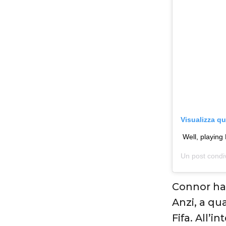
Visualizza q
Well, playing 
Un post condi
Connor ha
Anzi, a qua
Fifa. All’i