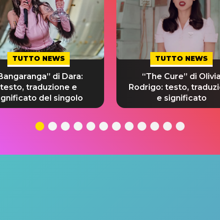
TUTTO NEWS
TUTTO NEWS
Bangaranga” di Dara:
“The Cure” di Olivi
testo, traduzione e
Rodrigo: testo, traduz
ignificato del singolo
e significato