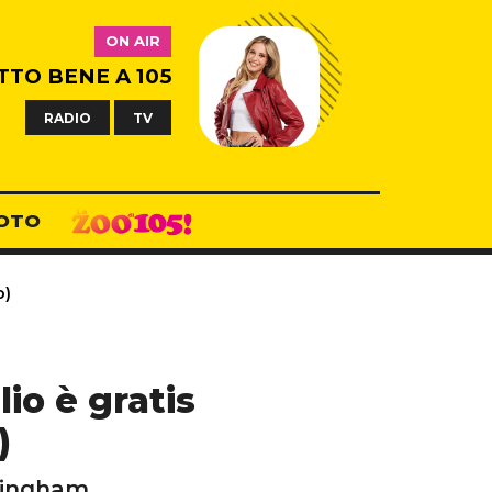
ON AIR
TTO BENE A 105
RADIO
TV
OTO
o)
lio è gratis
)
ttingham