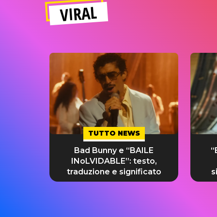
VIRAL
TUTTO NEWS
Bad Bunny e “BAILE
“
INoLVIDABLE”: testo,
traduzione e significato
s