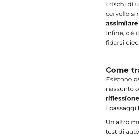
I rischi di
cervello sm
assimilare
Infine, c’è 
fidarsi cie
Come tra
Esistono p
riassunto o
riflession
i passaggi 
Un altro m
test di au