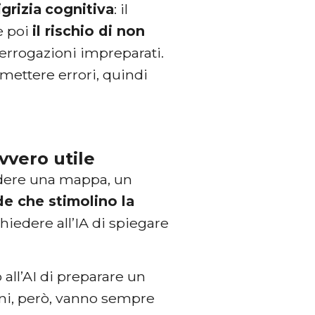
igrizia
cognitiva
: il
’è poi
il rischio di non
nterrogazioni impreparati.
mettere errori, quindi
vvero utile
iedere una mappa, un
e che stimolino la
hiedere all’IA di spiegare
 all’AI di preparare un
oni, però, vanno sempre