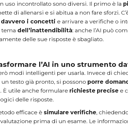
 un uso incontrollato sono diversi. Il primo è la
p
ette di allenarsi e si abitua a non fare sforzi. C
 davvero i concetti
e arrivare a verifiche o i
il tema
dell’inattendibilità
: anche l’AI può com
camente delle sue risposte è sbagliato.
sformare l’AI in uno strumento da
erò modi intelligenti per usarla. Invece di ch
 un testo già pronto, si possono
porre domand
e
. È utile anche formulare
richieste
precise
e c
logici delle risposte.
etodo efficace è
simulare
verifiche
, chiedendo
tovalutazione prima di un esame. Le informazi