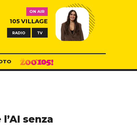
ON AIR
105 VILLAGE
RADIO
TV
OTO
l’AI senza