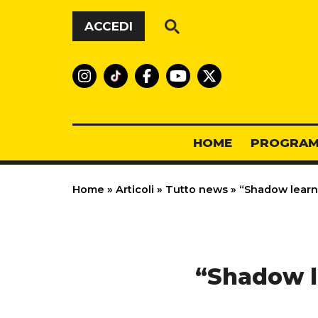
Vai al contenuto
ACCEDI
HOME
PROGRAM
Home
»
Articoli
»
Tutto news
»
“Shadow learni
“Shadow l