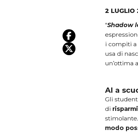
2 LUGLIO
“
Shadow l
espression
i compiti 
usa di nasc
un’ottima a
AI a scu
Gli student
di
risparm
stimolante.
modo poss