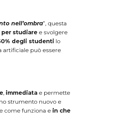
to nell’ombra
”, questa
e per
studiare
e svolgere
60% degli studenti
lo
a artificiale può essere
e
,
immediata
e permette
a uno strumento nuovo e
pire come funziona e
in che