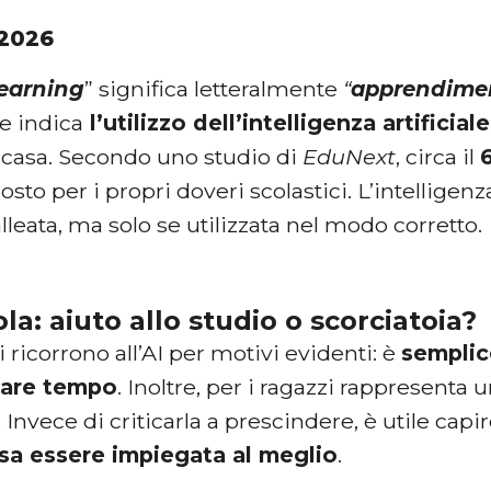
 2026
earning
” significa letteralmente
“
apprendimen
e indica
l’utilizzo dell’intelligenza artificial
a casa. Secondo uno studio di
EduNext
, circa il
osto per i propri doveri scolastici. L’intelligenz
lleata, ma solo se utilizzata nel modo corretto.
ola: aiuto allo studio o scorciatoia?
i ricorrono all’AI per motivi evidenti: è
semplic
iare tempo
. Inoltre, per i ragazzi rappresent
 Invece di criticarla a prescindere, è utile ca
a essere impiegata al meglio
.