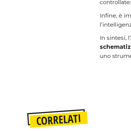
controllate
Infine, è 
l’intellige
In sintesi, 
schematiz
uno strume
CORRELATI