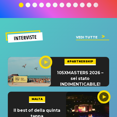
significato
del singolo
significa
INTERVISTE
VEDI TUTTE
#PARTNERSHIP
105XMASTERS 2026 –
sei stato
INDIMENTICABILE!
MALTA
Il best of della quinta
tappa