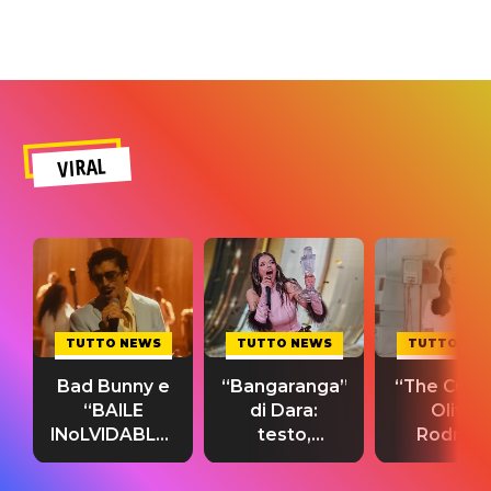
VIRAL
TUTTO NEWS
TUTTO NEWS
TUTTO NE
Bad Bunny e
“Bangaranga”
“The Cure”
“BAILE
di Dara:
Olivia
INoLVIDABLE”:
testo,
Rodrigo
testo,
traduzione e
testo,
traduzione e
significato
traduzion