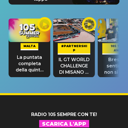
MALTA
#PARTNERSHI
105 TAKE
P
AWAY
La puntata
IL GT WORLD
Bresh: "I
completa
CHALLENGE
sentime
della quinta
DI MISANO si
non si pr
tappa
riconferma
fino alla n
un GRANDE
prima"
SUCCESSO!
RADIO 105 SEMPRE CON TE!
SCARICA L'APP