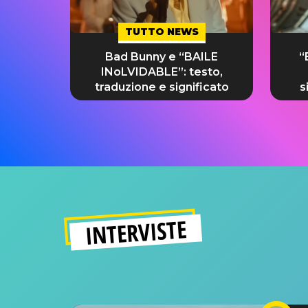
TUTTO NEWS
Bad Bunny e “BAILE
“
INoLVIDABLE”: testo,
traduzione e significato
s
INTERVISTE