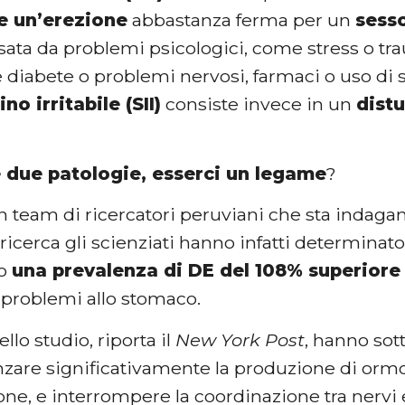
 un’erezione
abbastanza ferma per un
sess
sata da problemi psicologici, come stress o tr
e diabete o problemi nervosi, farmaci o uso di 
ino irritabile (SII)
consiste invece in un
dist
e due patologie, esserci un legame
?
 team di ricercatori peruviani che sta indaga
 ricerca gli scienziati hanno infatti determinat
no
una prevalenza di DE del 108% superiore
 problemi allo stomaco.
ello studio, riporta il
New York Post
, hanno sot
zare significativamente la produzione di ormon
rone, e interrompere la coordinazione tra nervi