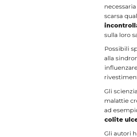
necessaria
scarsa qual
incontroll
sulla loro
Possibili s
alla sindro
influenzare
rivestiment
Gli scienzi
malattie cr
ad esempio
colite ulc
Gli autori