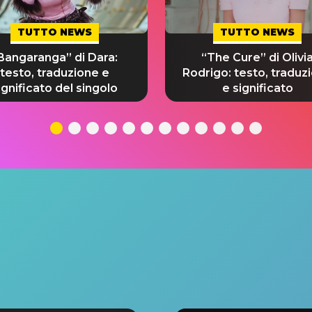
TUTTO NEWS
TUTTO NEWS
Bangaranga” di Dara:
“The Cure” di Olivi
testo, traduzione e
Rodrigo: testo, traduz
ignificato del singolo
e significato