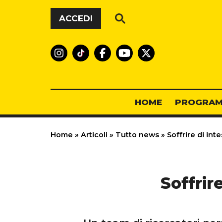
Vai al contenuto
ACCEDI
HOME
PROGRAM
Home
»
Articoli
»
Tutto news
»
Soffrire di int
Soffrir