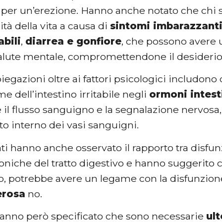
 per un’erezione. Hanno anche notato che chi s
ità della vita a causa di
sintomi imbarazzant
abili
,
diarrea e gonfiore
, che possono avere
 salute mentale, compromettendone il desiderio
piegazioni oltre ai fattori psicologici includon
me dell’intestino irritabile negli
ormoni intest
 il flusso sanguigno e la segnalazione nervosa,
o interno dei vasi sanguigni.
ati hanno anche osservato il rapporto tra disfunz
oniche del tratto digestivo e hanno suggerito c
, potrebbe avere un legame con la disfunzione
erosa
no.
 hanno però specificato che sono necessarie
ult