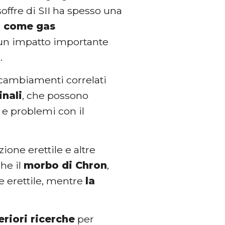
offre di SII ha spesso una
i come gas
 un impatto importante
.
o cambiamenti correlati
inali
, che possono
 e problemi con il
ione erettile e altre
he il
morbo di Chron
,
 erettile, mentre
la
eriori ricerche
per