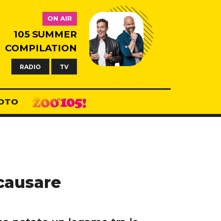
ON AIR
105 SUMMER
COMPILATION
RADIO
TV
OTO
 causare