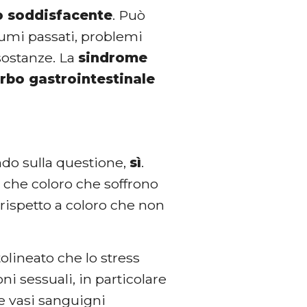
o soddisfacente
. Può
aumi passati, problemi
sostanze. La
sindrome
urbo gastrointestinale
ndo sulla questione,
sì
.
o che coloro che soffrono
rispetto a coloro che non
tolineato che lo stress
i sessuali, in particolare
 e vasi sanguigni