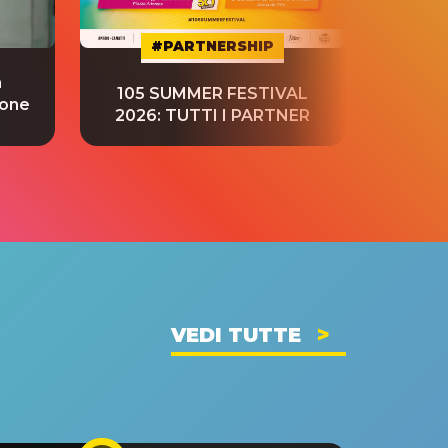
#PARTNERSHIP
a
“S
105 SUMMER FESTIVAL
ione
tradu
2026: TUTTI I PARTNER
VEDI TUTTE