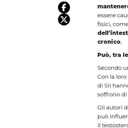
mantenere
essere cau
fisici, com
dell’intest
cronico
.
Può, tra l
Secondo un
Con la loro
di SII han
soffrono di
Gli autori d
può influen
il testoste