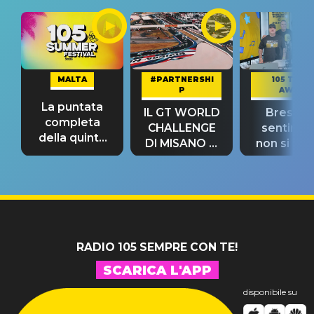
MALTA
#PARTNERSHI
105 TAKE
P
AWAY
La puntata
IL GT WORLD
Bresh: "I
completa
CHALLENGE
sentime
della quinta
DI MISANO si
non si pr
tappa
riconferma
fino alla n
un GRANDE
prima"
SUCCESSO!
RADIO 105 SEMPRE CON TE!
SCARICA L'APP
disponibile su