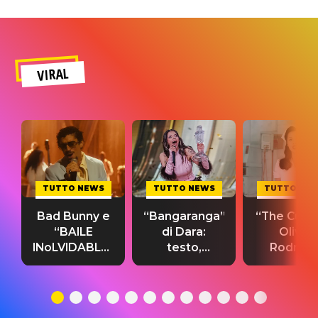
VIRAL
TUTTO NEWS
TUTTO NEWS
TUTTO NE
Bad Bunny e
“Bangaranga”
“The Cure”
“BAILE
di Dara:
Olivia
INoLVIDABLE”:
testo,
Rodrigo
testo,
traduzione e
testo,
traduzione e
significato
traduzion
significato
del singolo
significa