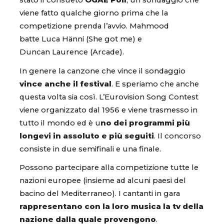
stato il consueto
OGAE Poll
, un sondaggio che
viene fatto qualche giorno prima che la
competizione prenda l’avvio. Mahmood
batte Luca Hänni (She got me) e
Duncan Laurence (Arcade).
In genere la canzone che vince il sondaggio
vince anche il festival
. E speriamo che anche
questa volta sia così. L’Eurovision Song Contest
viene organizzato dal 1956 e viene trasmesso in
tutto il mondo ed è u
no dei programmi più
longevi in assoluto e più seguiti
. Il concorso
consiste in due semifinali e una finale.
Possono partecipare alla competizione tutte le
nazioni europee (insieme ad alcuni paesi del
bacino del Mediterraneo). I cantanti in gara
rappresentano con la loro musica la tv della
nazione dalla quale provengono
.