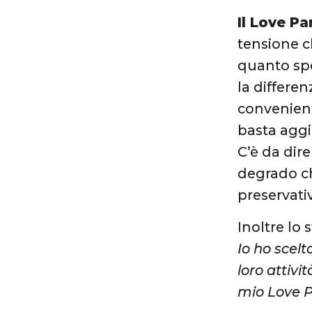
Il Love Pa
tensione c
quanto sp
la differen
convenient
basta aggi
C’è da dir
degrado ch
preservativ
Inoltre lo 
Io ho scelt
loro attivi
mio Love P