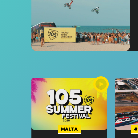
MALTA
#