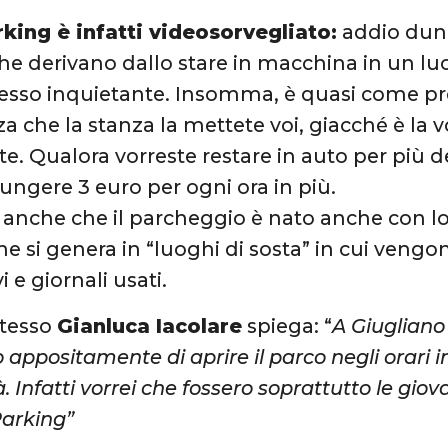
rking è infatti videosorvegliato:
addio dunq
he derivano dallo stare in macchina in un l
esso inquietante. Insomma, è quasi come pr
za che la stanza la mettete voi, giacché è la v
e. Qualora vorreste restare in auto per più de
ungere 3 euro per ogni ora in più.
e anche che il parcheggio è nato anche con lo 
e si genera in “luoghi di sosta” in cui ven
i e giornali usati.
stesso
Gianluca Iacolare
spiega: “
A Giugliano 
o appositamente di aprire il parco negli orari i
tà. Infatti vorrei che fossero soprattutto le gio
arking”