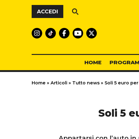
Vai al contenuto
ACCEDI
HOME
PROGRAM
Home
»
Articoli
»
Tutto news
»
Soli 5 euro per
Soli 5 
Appartarsi con l’auto in