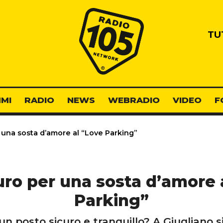
Radio 105
TU
MI
RADIO
NEWS
WEBRADIO
VIDEO
F
 una sosta d’amore al “Love Parking”
euro per una sosta d’amore 
Parking”
 un posto sicuro e tranquillo? A Giugliano 