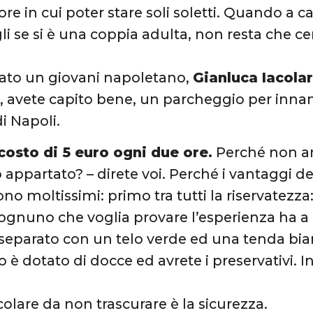
re in cui poter stare soli soletti. Quando a
gli se si è una coppia adulta, non resta che ce
ato un giovani napoletano,
Gianluca Iacola
ì, avete capito bene, un parcheggio per innam
i Napoli.
l costo di 5 euro ogni due ore.
Perché non an
o appartato? – direte voi. Perché i vantaggi d
no moltissimi: primo tra tutti la riservatezza:
ognuno che voglia provare l’esperienza ha a
 separato con un telo verde ed una tenda bianc
 è dotato di docce ed avrete i preservativ
colare da non trascurare è la sicurezza.