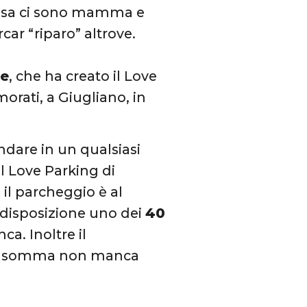
 casa ci sono mamma e
rcar “riparo” altrove.
re
, che ha creato il Love
orati, a Giugliano, in
dare in un qualsiasi
el Love Parking di
 il parcheggio è al
 disposizione uno dei
40
a. Inoltre il
i. Insomma non manca