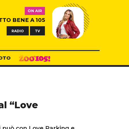
ON AIR
TTO BENE A 105
RADIO
TV
OTO
al “Love
si può con Love Parking e