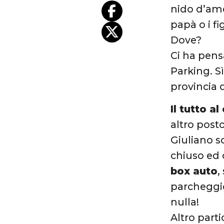
nido d’amo
papà o i fi
Dove?
Ci ha pens
Parking. S
provincia d
Il tutto a
altro post
Giuliano so
chiuso ed 
box auto
,
parcheggio
nulla!
Altro parti