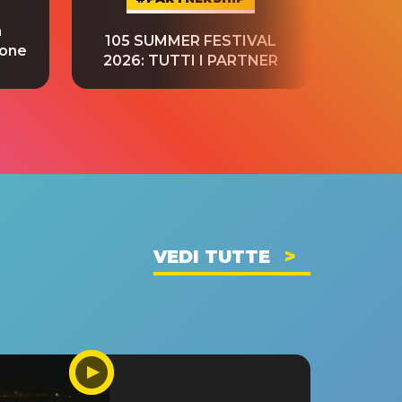
a
“S
105 SUMMER FESTIVAL
ione
tradu
2026: TUTTI I PARTNER
VEDI TUTTE