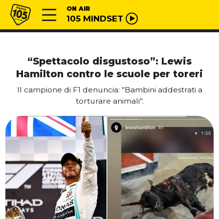
Vai al contenuto
Radio 105
ON AIR
105 MINDSET
“Spettacolo disgustoso”: Lewis
Hamilton contro le scuole per toreri
Il campione di F1 denuncia: "Bambini addestrati a
torturare animali".