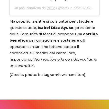
Un post condiviso da
PETA
(@peta) in data:
12 Giu 2020 alle ore 2:48 PDT
Ma proprio mentre si combatte per chiudere
queste scuole,
Isabel Díaz Ayuso
, presidente
della Comunità di Madrid, propone una
corrida
benefica
per omaggiare e sostenere gli
operatori sanitari che lottano contro il
coronavirus. I medici, dal canto loro,
rispondono: “
Non vogliamo la corrida, vogliamo
un contratto
”.
(Credits photo: Instagram/lewishamilton)