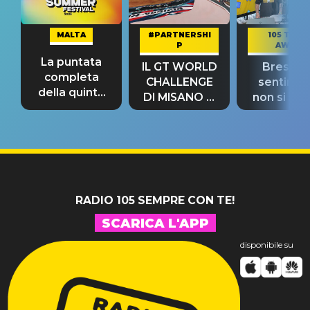
MALTA
#PARTNERSHI
105 TAKE
P
AWAY
La puntata
IL GT WORLD
Bresh: "I
completa
CHALLENGE
sentime
della quinta
DI MISANO si
non si pr
tappa
riconferma
fino alla n
un GRANDE
prima"
SUCCESSO!
RADIO 105 SEMPRE CON TE!
SCARICA L'APP
disponibile su