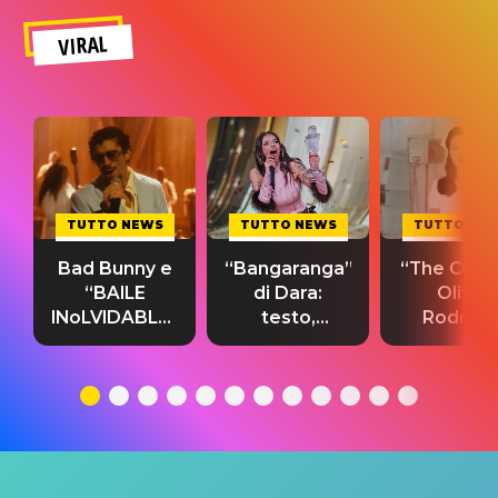
VIRAL
TUTTO NEWS
TUTTO NEWS
TUTTO NE
Bad Bunny e
“Bangaranga”
“The Cure”
“BAILE
di Dara:
Olivia
INoLVIDABLE”:
testo,
Rodrigo
testo,
traduzione e
testo,
traduzione e
significato
traduzion
significato
del singolo
significa