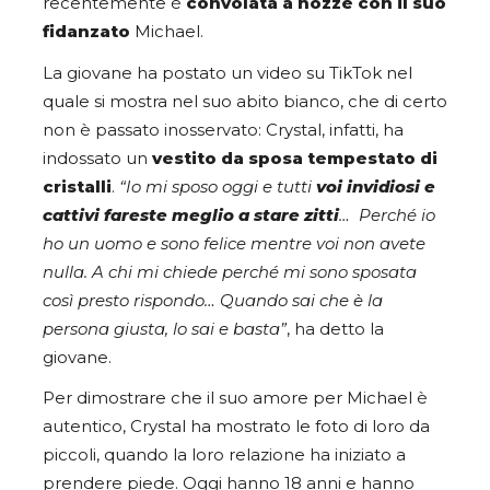
recentemente è
convolata a nozze con il suo
fidanzato
Michael.
La giovane ha postato un video su TikTok nel
quale si mostra nel suo abito bianco, che di certo
non è passato inosservato: Crystal, infatti, ha
indossato un
vestito da sposa tempestato di
cristalli
.
“Io mi sposo oggi e tutti
voi invidiosi e
cattivi fareste meglio a stare zitti
… Perché io
ho un uomo e sono felice mentre voi non avete
nulla. A chi mi chiede perché mi sono sposata
così presto rispondo… Quando sai che è la
persona giusta, lo sai e basta”
, ha detto la
giovane.
Per dimostrare che il suo amore per Michael è
autentico, Crystal ha mostrato le foto di loro da
piccoli, quando la loro relazione ha iniziato a
prendere piede. Oggi hanno 18 anni e hanno