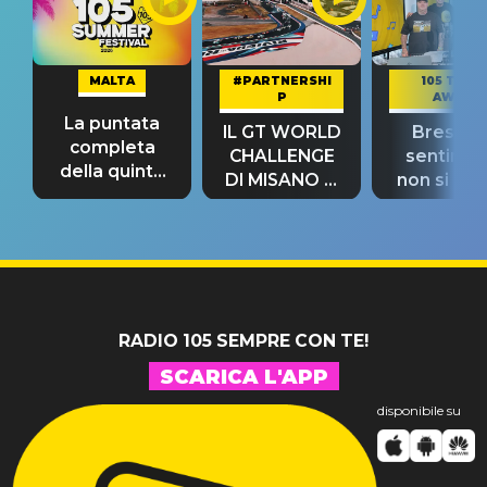
MALTA
#PARTNERSHI
105 TAKE
P
AWAY
La puntata
IL GT WORLD
Bresh: "I
completa
CHALLENGE
sentime
della quinta
DI MISANO si
non si pr
tappa
riconferma
fino alla n
un GRANDE
prima"
SUCCESSO!
RADIO 105 SEMPRE CON TE!
SCARICA L'APP
disponibile su