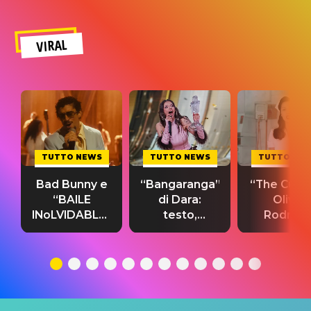
VIRAL
TUTTO NEWS
TUTTO NEWS
TUTTO NE
Bad Bunny e
“Bangaranga”
“The Cure”
“BAILE
di Dara:
Olivia
INoLVIDABLE”:
testo,
Rodrigo
testo,
traduzione e
testo,
traduzione e
significato
traduzion
significato
del singolo
significa