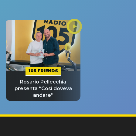
105 FRIENDS
Rosario Pellecchia
presenta “Così doveva
andare”