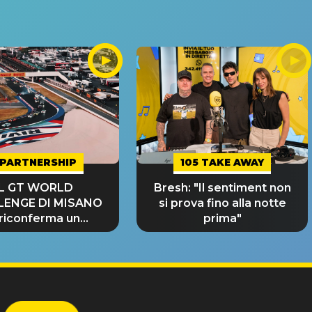
PARTNERSHIP
105 TAKE AWAY
IL GT WORLD
Bresh: "Il sentiment non
LENGE DI MISANO
si prova fino alla notte
 riconferma un
prima"
NDE SUCCESSO!