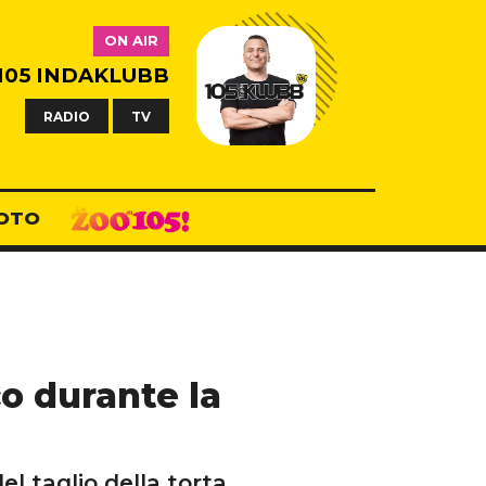
ON AIR
105 INDAKLUBB
RADIO
TV
OTO
o durante la
 taglio della torta.