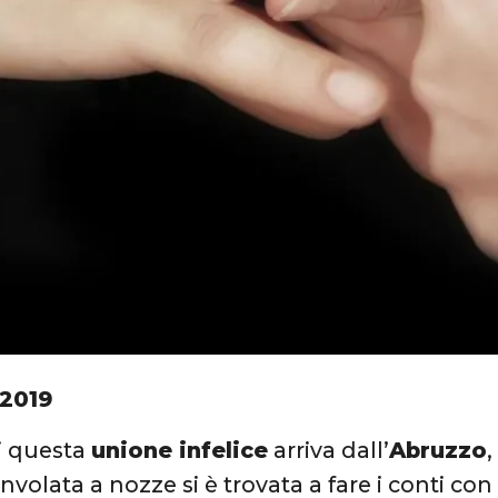
 2019
di questa
unione infelice
arriva dall’
Abruzzo
volata a nozze si è trovata a fare i conti co