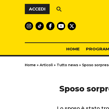
Vai al contenuto
ACCEDI
HOME
PROGRAM
Home
»
Articoli
»
Tutto news
»
Sposo sorpreso
Sposo sorpr
Lo sposo è stato tr