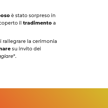
poso
è stato sorpreso in
scoperto il
tradimento
a
i rallegrare la cerimonia
nare
su invito dei
ggiare
“.