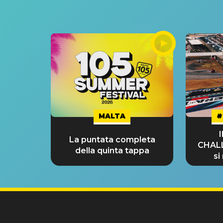
MALTA
#
La puntata completa
CHAL
della quinta tappa
si
GRA