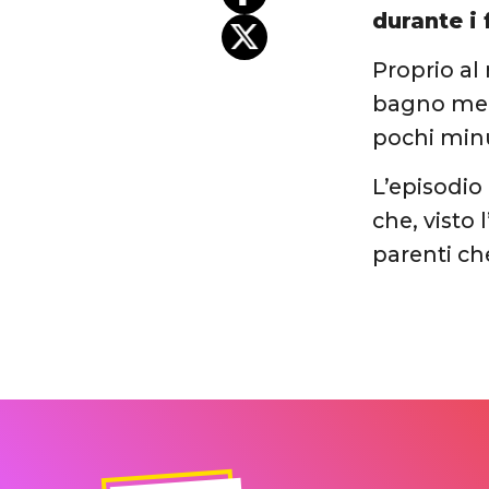
durante i
Proprio a
bagno men
pochi minut
L’episodio
che, visto 
parenti ch