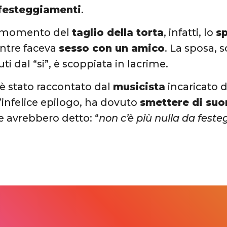
 festeggiamenti
.
l momento del
taglio della torta
, infatti, lo
s
tre faceva
sesso con un amico
. La sposa, 
i dal “si”, è scoppiata in lacrime.
 è stato raccontato dal
musicista
incaricato d
l’infelice epilogo, ha dovuto
smettere di suo
e avrebbero detto: “
non c’è più nulla da feste