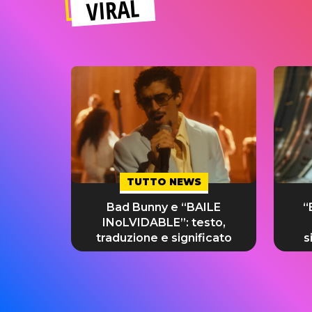
VIRAL
TUTTO NEWS
Bad Bunny e “BAILE
“
INoLVIDABLE”: testo,
traduzione e significato
s