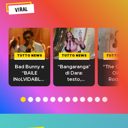
VIRAL
TUTTO NEWS
TUTTO NEWS
TUTTO NE
Bad Bunny e
“Bangaranga”
“The Cure”
“BAILE
di Dara:
Olivia
INoLVIDABLE”:
testo,
Rodrigo
testo,
traduzione e
testo,
traduzione e
significato
traduzion
significato
del singolo
significa