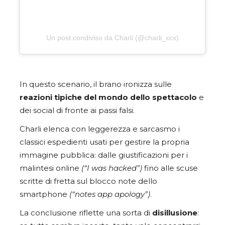
Un post condiviso da Charli (@charli_xcx)
In questo scenario, il brano ironizza sulle
reazioni tipiche del mondo dello spettacolo
e
dei social di fronte ai passi falsi.
Charli elenca con leggerezza e sarcasmo i
classici espedienti usati per gestire la propria
immagine pubblica: dalle giustificazioni per i
malintesi online
(“I was hacked”)
fino alle scuse
scritte di fretta sul blocco note dello
smartphone
(“notes app apology”)
.
La conclusione riflette una sorta di
disillusione
: