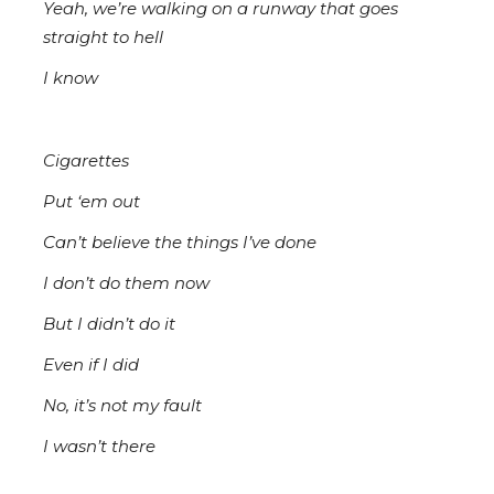
Yeah, we’re walking on a runway that goes
straight to hell
I know
Cigarettes
Put ‘em out
Can’t believe the things I’ve done
I don’t do them now
But I didn’t do it
Even if I did
No, it’s not my fault
I wasn’t there