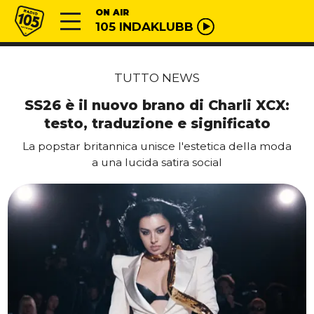
Vai al contenuto
Radio 105
ON AIR
105 INDAKLUBB
TUTTO NEWS
SS26 è il nuovo brano di Charli XCX:
testo, traduzione e significato
La popstar britannica unisce l'estetica della moda
a una lucida satira social