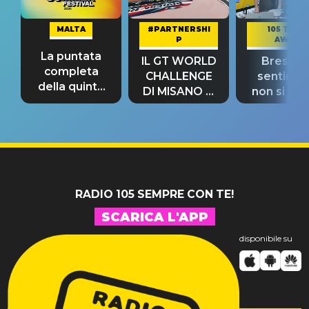
MALTA
#PARTNERSHI
105 TAKE
P
AWAY
La puntata
IL GT WORLD
Bresh: "I
completa
CHALLENGE
sentime
della quinta
DI MISANO si
non si pr
tappa
riconferma
fino alla n
un GRANDE
prima"
SUCCESSO!
RADIO 105 SEMPRE CON TE!
SCARICA L'APP
disponibile su