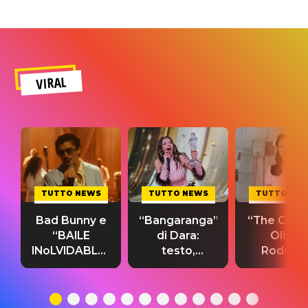
VIRAL
TUTTO NEWS
TUTTO NEWS
TUTTO NE
Bad Bunny e
“Bangaranga”
“The Cure”
“BAILE
di Dara:
Olivia
INoLVIDABLE”:
testo,
Rodrigo
testo,
traduzione e
testo,
traduzione e
significato
traduzion
significato
del singolo
significa