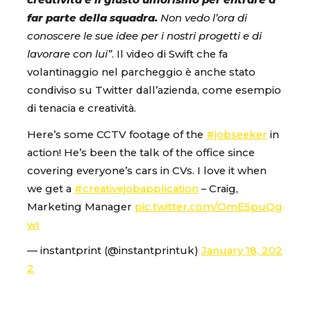
creatività e il giusto umorismo per entrare a
far parte della squadra.
Non vedo l’ora di
conoscere le sue idee per i nostri progetti e di
lavorare con lui”
. Il video di Swift che fa
volantinaggio nel parcheggio è anche stato
condiviso su Twitter dall’azienda, come esempio
di tenacia e creatività.
Here’s some CCTV footage of the
#jobseeker
in
action! He’s been the talk of the office since
covering everyone’s cars in CVs. I love it when
we get a
#creativejobapplication
– Craig,
Marketing Manager
pic.twitter.com/OmE5puQg
wI
— instantprint (@instantprintuk)
January 18, 202
2