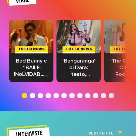
VIRAL
TUTTO NEWS
TUTTO NEWS
TUTTO NE
Bad Bunny e
“Bangaranga”
“The Cure”
“BAILE
di Dara:
Olivia
INoLVIDABLE”:
testo,
Rodrigo
testo,
traduzione e
testo,
traduzione e
significato
traduzion
significato
del singolo
significa
INTERVISTE
VEDI TUTTE