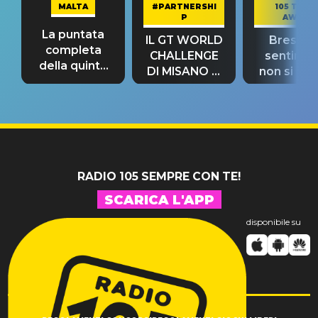
MALTA
#PARTNERSHI
105 TAKE
P
AWAY
La puntata
IL GT WORLD
Bresh: "I
completa
CHALLENGE
sentime
della quinta
DI MISANO si
non si pr
tappa
riconferma
fino alla n
un GRANDE
prima"
SUCCESSO!
RADIO 105 SEMPRE CON TE!
SCARICA L'APP
disponibile su