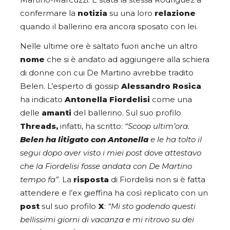
Martino-Marcuzzi. È stata la stessa Rodriguez a
confermare la
notizia
su una loro
relazione
quando il ballerino era ancora sposato con lei.
Nelle ultime ore è saltato fuori anche un altro
nome
che si è andato ad aggiungere alla schiera
di donne con cui De Martino avrebbe tradito
Belen. L’esperto di gossip
Alessandro Rosica
ha indicato
Antonella Fiordelisi
come una
delle
amanti
del ballerino. Sul suo profilo
Threads,
infatti, ha scritto:
“
Scoop ultim’ora.
Belen ha litigato con Antonella
e le ha tolto il
segui dopo aver visto i miei post dove attestavo
che la Fiordelisi fosse andata con De Martino
tempo fa”
. La
risposta
di Fiordelisi non si è fatta
attendere e l’ex gieffina ha così replicato con un
post
sul suo profilo
X
:
“Mi sto godendo questi
bellissimi giorni di vacanza e mi ritrovo su dei