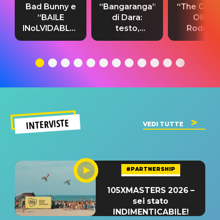
Bad Bunny e
“Bangaranga”
“The Cure”
“BAILE
di Dara:
Olivia
INoLVIDABLE”:
testo,
Rodrigo
testo,
traduzione e
testo,
traduzione e
significato
traduzion
significato
del singolo
significa
INTERVISTE
VEDI TUTTE
#PARTNERSHIP
105XMASTERS 2026 –
sei stato
INDIMENTICABILE!