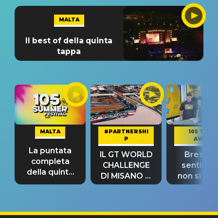
MALTA
Il best of della quinta
tappa
MALTA
#PARTNERSHI
105 TAKE
P
AWAY
La puntata
IL GT WORLD
Bresh: "I
completa
CHALLENGE
sentime
della quinta
DI MISANO si
non si pr
tappa
riconferma
fino alla n
un GRANDE
prima"
SUCCESSO!