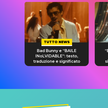
TUTTO NEWS
Bad Bunny e “BAILE
“
INoLVIDABLE”: testo,
traduzione e significato
s