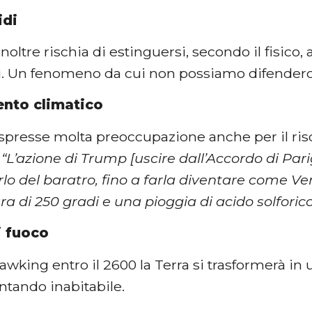
idi
noltre rischia di estinguersi, secondo il fisico,
di. Un fenomeno da cui non possiamo difenderc
nto climatico
presse molta preoccupazione anche per il risc
:
“L’azione di Trump [uscire dall’Accordo di Par
orlo del baratro, fino a farla diventare come V
 di 250 gradi e una pioggia di acido solforico
i fuoco
king entro il 2600 la Terra si trasformerà in 
entando inabitabile.