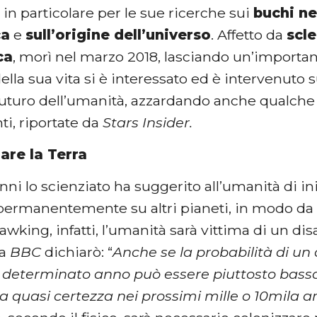
in particolare per le sue ricerche sui
buchi ne
ca
e
sull’origine dell’universo
. Affetto da
scle
ca
, morì nel marzo 2018, lasciando un’importan
ella sua vita si è interessato ed è intervenuto
 futuro dell’umanità, azzardando anche qualche
i, riportate da
Stars Insider.
re la Terra
nni lo scienziato ha suggerito all’umanità di i
permanentemente su altri pianeti, in modo da e
king, infatti, l’umanità sarà vittima di un di
la
BBC
dichiarò: “
Anche se la probabilità di un 
n determinato anno può essere piuttosto bass
a quasi certezza nei prossimi mille o 10mila a