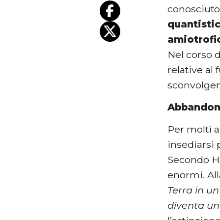
conosciuto 
quantisti
amiotrofi
Nel corso d
relative al
sconvolgent
Abbandona
Per molti a
insediarsi 
Secondo Haw
enormi. Al
Terra in u
diventa un