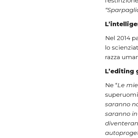
l’estinzion
“Sparpaglia
L’intellige
Nel 2014 pa
lo scienzia
razza uman
L’editing
Ne “
Le mie
superuomin
saranno not
saranno in
diventerann
autoproget