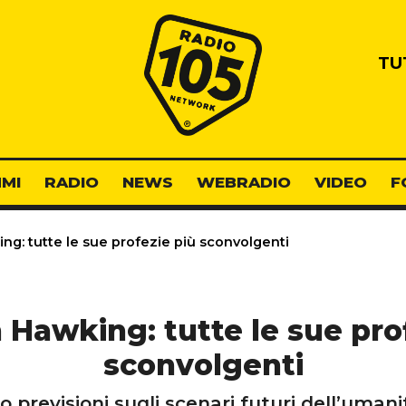
Radio 105
TU
MI
RADIO
NEWS
WEBRADIO
VIDEO
F
g: tutte le sue profezie più sconvolgenti
Hawking: tutte le sue pro
sconvolgenti
to previsioni sugli scenari futuri dell’uman