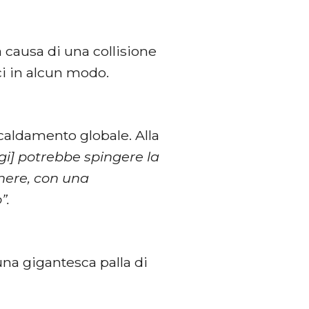
 a causa di una collisione
i in alcun modo.
aldamento globale. Alla
igi] potrebbe spingere la
enere, con una
”.
una gigantesca palla di