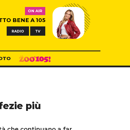
ON AIR
TTO BENE A 105
RADIO
TV
OTO
fezie più
ità che continuano a far