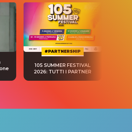
#PARTNERSHIP
a
“S
105 SUMMER FESTIVAL
ione
tradu
2026: TUTTI I PARTNER