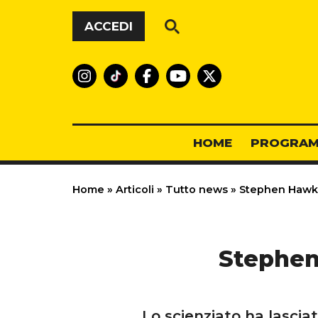
Vai al contenuto
ACCEDI
HOME
PROGRAM
Home
»
Articoli
»
Tutto news
»
Stephen Hawkin
Stephen 
Lo scienziato ha lascia