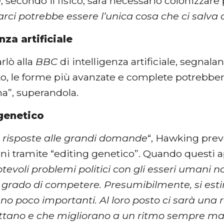
e, secondo il fisico, sarà necessario colonizzare 
rci potrebbe essere l’unica cosa che ci salva d
nza artificiale
rlò alla
BBC
di intelligenza artificiale, segnal
to, le forme più avanzate e complete potrebbero
a”, superandola.
 genetico
 risposte alle grandi domande
“, Hawking prev
i tramite “editing genetico”. Quando questi ap
evoli problemi politici con gli esseri umani n
 grado di competere. Presumibilmente, si es
o poco importanti. Al loro posto ci sarà una r
tano e che migliorano a un ritmo sempre ma