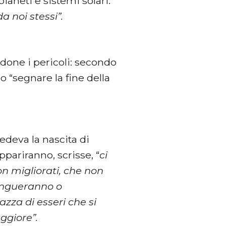
pianeti e sistemi solari:
a noi stessi”.
andone i pericoli: secondo
 “segnare la fine della
edeva la nascita di
pariranno, scrisse, “
ci
on migliorati, che non
tingueranno o
azza di esseri che si
ggiore”.