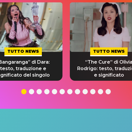
TUTTO NEWS
TUTTO NEWS
Bangaranga” di Dara:
“The Cure” di Olivi
testo, traduzione e
Rodrigo: testo, traduz
ignificato del singolo
e significato