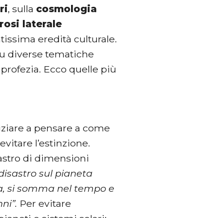
ri
, sulla
cosmologia
rosi laterale
tissima eredità culturale.
 su diverse tematiche
 profezia. Ecco quelle più
niziare a pensare a come
vitare l’estinzione.
sastro di dimensioni
disastro sul pianeta
a, si somma nel tempo e
nni”.
Per evitare