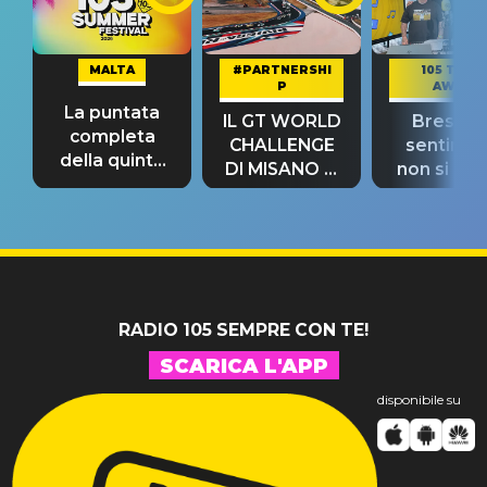
MALTA
#PARTNERSHI
105 TAKE
P
AWAY
La puntata
IL GT WORLD
Bresh: "I
completa
CHALLENGE
sentime
della quinta
DI MISANO si
non si pr
tappa
riconferma
fino alla n
un GRANDE
prima"
SUCCESSO!
RADIO 105 SEMPRE CON TE!
SCARICA L'APP
disponibile su