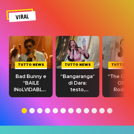
VIRAL
TUTTO NEWS
TUTTO NEWS
TUTTO NE
Bad Bunny e
“Bangaranga”
“The Cure”
“BAILE
di Dara:
Olivia
INoLVIDABLE”:
testo,
Rodrigo
testo,
traduzione e
testo,
traduzione e
significato
traduzion
significato
del singolo
significa