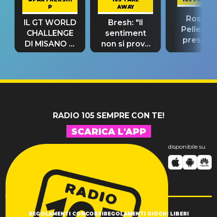
P
AWAY
Rosario
IL GT WORLD
Bresh: "Il
Pellecch
CHALLENGE
sentiment
present
DI MISANO si
non si prova
“Così dov
riconferma
fino alla notte
andare
un GRANDE
prima"
SUCCESSO!
RADIO 105 SEMPRE CON TE!
SCARICA L'APP
disponibile su
REGOLAMENTI CONCORSI
REGOLAMENTI GIOCHI LIBERI