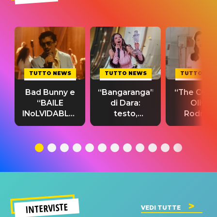
TUTTO NEWS
TUTTO NEWS
TUTTO NE
Bad Bunny e
“Bangaranga”
“The Cure”
“BAILE
di Dara:
Olivia
INoLVIDABLE”:
testo,
Rodrigo
testo,
traduzione e
testo,
traduzione e
significato
traduzion
significato
del singolo
significa
INTERVISTE
VEDI TUTTE