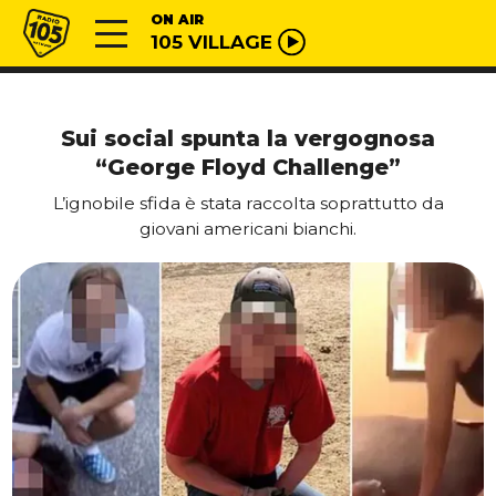
Vai al contenuto
Radio 105
ON AIR
105 VILLAGE
Sui social spunta la vergognosa
“George Floyd Challenge”
L’ignobile sfida è stata raccolta soprattutto da
giovani americani bianchi.