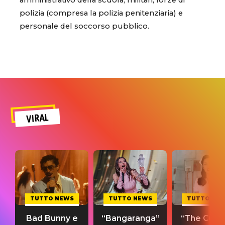
amministrativo della scuola, militari, forze di
polizia (compresa la polizia penitenziaria) e
personale del soccorso pubblico.
VIRAL
TUTTO NEWS
TUTTO NEWS
TUTTO NE
Bad Bunny e
“Bangaranga”
“The Cure”