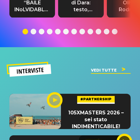
“BAILE
di Dara:
Olivia
INoLVIDABLE”:
testo,
Rodrigo
testo,
traduzione e
testo,
traduzione e
significato
traduzion
significato
del singolo
significa
INTERVISTE
VEDI TUTTE
#PARTNERSHIP
105XMASTERS 2026 –
sei stato
INDIMENTICABILE!