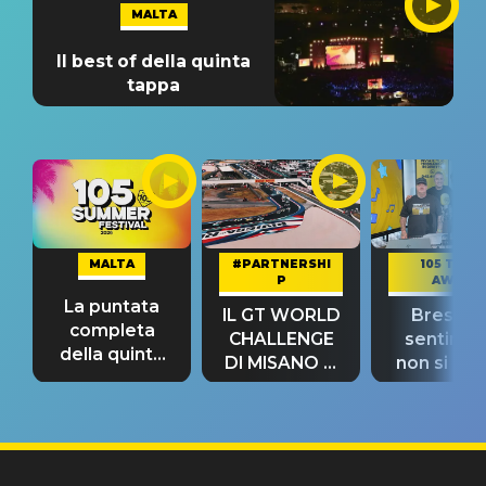
MALTA
Il best of della quinta
tappa
MALTA
#PARTNERSHI
105 TAKE
P
AWAY
La puntata
IL GT WORLD
Bresh: "I
completa
CHALLENGE
sentime
della quinta
DI MISANO si
non si pr
tappa
riconferma
fino alla n
un GRANDE
prima"
SUCCESSO!