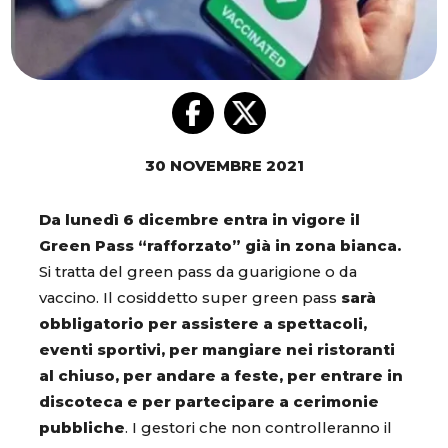
30 NOVEMBRE 2021
Da lunedì 6 dicembre entra in vigore il
Green Pass “rafforzato” già in zona bianca.
Si tratta del green pass da guarigione o da
vaccino. Il cosiddetto super green pass
sarà
obbligatorio per assistere a spettacoli,
eventi sportivi, per mangiare nei ristoranti
al chiuso, per andare a feste, per entrare in
discoteca e per partecipare a cerimonie
pubbliche
. I gestori che non controlleranno il