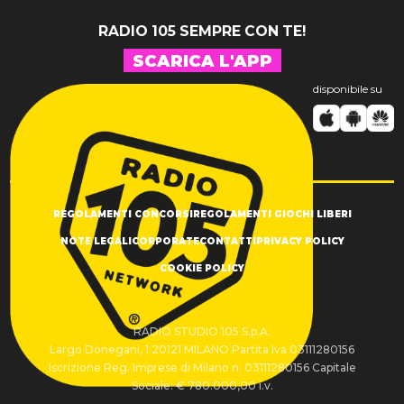
RADIO 105 SEMPRE CON TE!
SCARICA L'APP
disponibile su
REGOLAMENTI CONCORSI
REGOLAMENTI GIOCHI LIBERI
NOTE LEGALI
CORPORATE
CONTATTI
PRIVACY POLICY
COOKIE POLICY
RADIO STUDIO 105 S.p.A.
Largo Donegani, 1 20121 MILANO Partita Iva 03111280156
Iscrizione Reg. Imprese di Milano n. 03111280156 Capitale
Sociale: € 780.000,00 i.v.