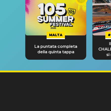
MALTA
#
La puntata completa
CHAL
della quinta tappa
si
GRA