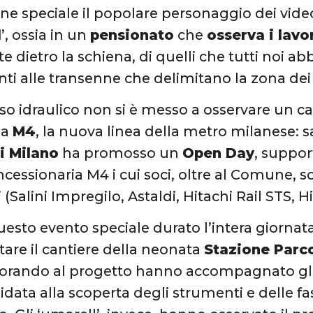
ne speciale il popolare personaggio dei vide
l
’, ossia in un
pensionato
che
osserva i lavo
e dietro la schiena, di quelli che tutti noi 
nti alle transenne che delimitano la zona dei 
so idraulico non si è messo a osservare un c
la
M4
, la nuova linea della metro milanese: sab
i Milano
ha promosso un
Open Day
, suppo
ncessionaria M4 i cui soci, oltre al Comune, 
 (Salini Impregilo, Astaldi, Hitachi Rail STS, Hit
esto evento speciale durato l’intera giornata
itare il cantiere della neonata
Stazione Parco
orando al progetto hanno accompagnato gli 
uidata alla scoperta degli strumenti e delle fa