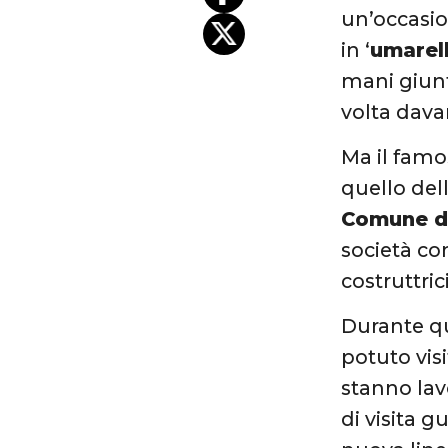
un’occasio
in ‘
umarel
mani giunt
volta dava
Ma il famo
quello del
Comune d
società co
costruttrici
Durante qu
potuto vis
stanno lav
di visita g