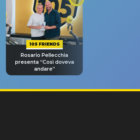
105 FRIENDS
Rosario Pellecchia
presenta “Così doveva
andare”