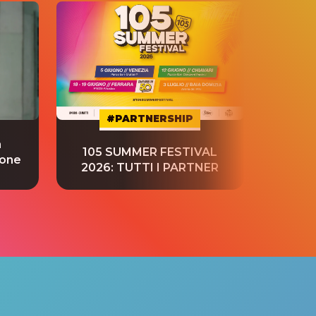
#PARTNERSHIP
a
“S
105 SUMMER FESTIVAL
ione
tradu
2026: TUTTI I PARTNER