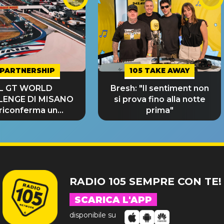
PARTNERSHIP
105 TAKE AWAY
IL GT WORLD
Bresh: "Il sentiment non
LENGE DI MISANO
si prova fino alla notte
 riconferma un
prima"
NDE SUCCESSO!
RADIO 105 SEMPRE CON TE!
SCARICA L'APP
disponibile su