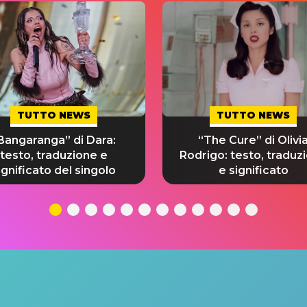
TUTTO NEWS
TUTTO NEWS
Bangaranga” di Dara:
“The Cure” di Olivi
testo, traduzione e
Rodrigo: testo, traduz
ignificato del singolo
e significato