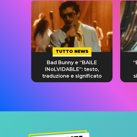
TUTTO NEWS
Bad Bunny e “BAILE
“
INoLVIDABLE”: testo,
traduzione e significato
s