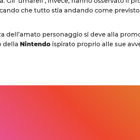
. Gli ‘umarell’, invece, hanno osservato il pr
ificando che tutto stia andando come previst
a dell’amato personaggio si deve alla prom
o della
Nintendo
ispirato proprio alle sue avv