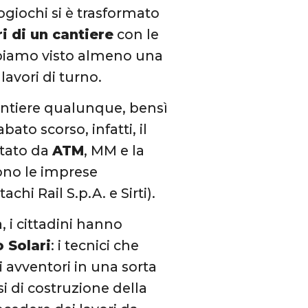
ogiochi si è trasformato
ri di un cantiere
con le
abbiamo visto almeno una
lavori di turno.
antiere qualunque, bensì
ato scorso, infatti, il
rtato da
ATM
, MM e la
sono le imprese
achi Rail S.p.A. e Sirti).
, i cittadini hanno
 Solari
: i tecnici che
avventori in una sorta
si di costruzione della