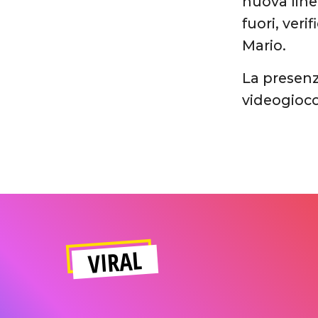
nuova linea
fuori, ver
Mario.
La presenz
videogioc
VIRAL