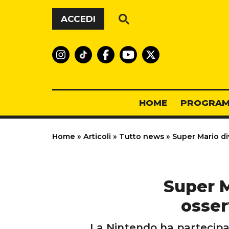
Vai al contenuto
ACCEDI
HOME
PROGRAM
Home
»
Articoli
»
Tutto news
»
Super Mario div
Super M
osser
La Nintendo ha partecipa