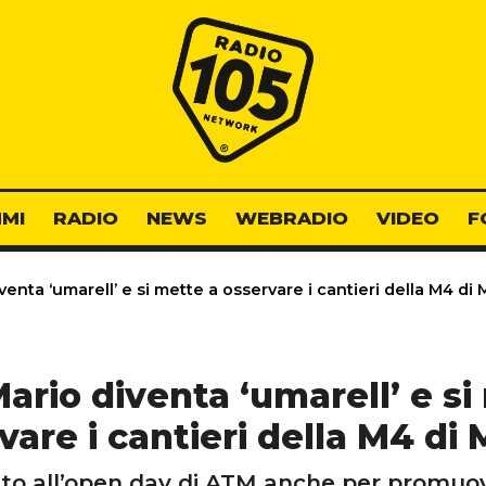
Radio 105
MI
RADIO
NEWS
WEBRADIO
VIDEO
F
enta ‘umarell’ e si mette a osservare i cantieri della M4 di 
ario diventa ‘umarell’ e si
vare i cantieri della M4 di 
to all’open day di ATM anche per promuo