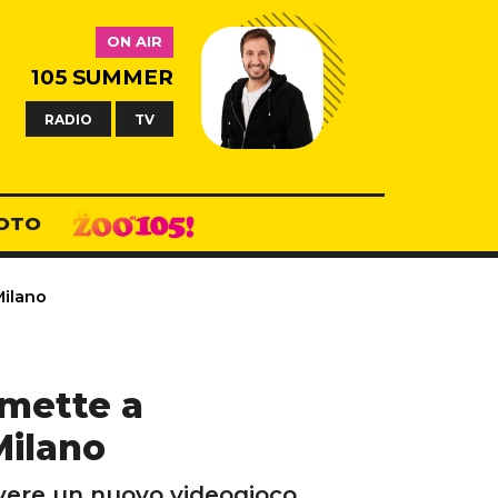
ON AIR
105 SUMMER
RADIO
TV
OTO
Milano
 mette a
Milano
vere un nuovo videogioco.