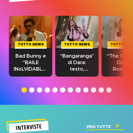
TUTTO NEWS
TUTTO NEWS
TUTTO NE
Bad Bunny e
“Bangaranga”
“The Cure”
“BAILE
di Dara:
Olivia
INoLVIDABLE”:
testo,
Rodrigo
testo,
traduzione e
testo,
traduzione e
significato
traduzion
significato
del singolo
significa
INTERVISTE
VEDI TUTTE