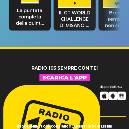
P
AWAY
La puntata
IL GT WORLD
Bresh: "I
completa
CHALLENGE
sentime
della quinta
DI MISANO si
non si pr
tappa
riconferma
fino alla n
un GRANDE
prima"
SUCCESSO!
RADIO 105 SEMPRE CON TE!
SCARICA L'APP
disponibile su
REGOLAMENTI CONCORSI
REGOLAMENTI GIOCHI LIBERI