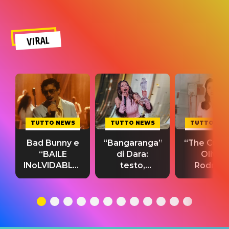
VIRAL
TUTTO NEWS
TUTTO NEWS
TUTTO NE
Bad Bunny e
“Bangaranga”
“The Cure”
“BAILE
di Dara:
Olivia
INoLVIDABLE”:
testo,
Rodrigo
testo,
traduzione e
testo,
traduzione e
significato
traduzion
significato
del singolo
significa