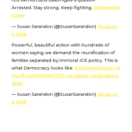
«
La democrazia assomiglia a questo
».
Arrested. Stay strong. Keep fighting.
#WomenDi
sobey
— Susan Sarandon (@SusanSarandon)
28 giugn
o 2018
Powerful, beautiful action with hundreds of
women saying we demand the reunification of
families separated by immoral ICE policy. This is
what Democracy looks like.
#WomenDisobey
ht
tps://t.co/NDHDISPTPD
pic.twitter.com/szBOJ4
3D6y
— Susan Sarandon (@SusanSarandon)
28 giugn
o 2018