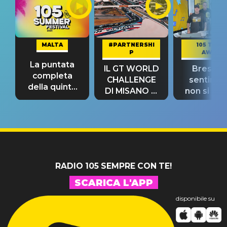
MALTA
#PARTNERSHI
105 TAKE
P
AWAY
La puntata
IL GT WORLD
Bresh: "I
completa
CHALLENGE
sentime
della quinta
DI MISANO si
non si pr
tappa
riconferma
fino alla n
un GRANDE
prima"
SUCCESSO!
RADIO 105 SEMPRE CON TE!
SCARICA L'APP
disponibile su