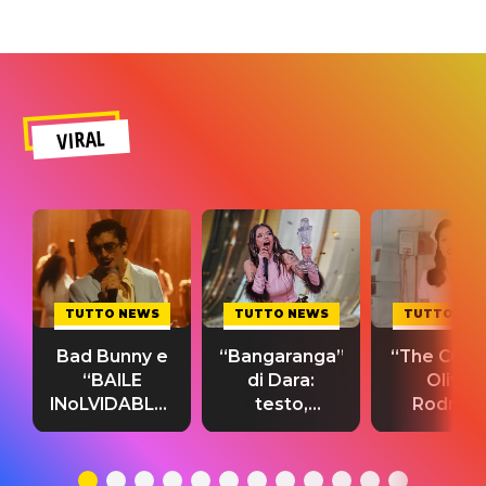
VIRAL
TUTTO NEWS
TUTTO NEWS
TUTTO NE
Bad Bunny e
“Bangaranga”
“The Cure”
“BAILE
di Dara:
Olivia
INoLVIDABLE”:
testo,
Rodrigo
testo,
traduzione e
testo,
traduzione e
significato
traduzion
significato
del singolo
significa