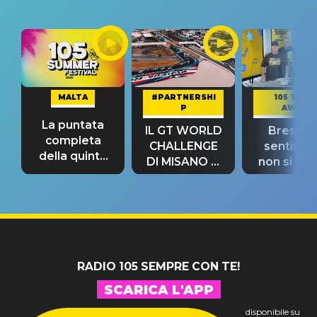
MALTA
#PARTNERSHI
105 TAKE
P
AWAY
La puntata
IL GT WORLD
Bresh: "I
completa
CHALLENGE
sentime
della quinta
DI MISANO si
non si pr
tappa
riconferma
fino alla n
un GRANDE
prima"
SUCCESSO!
RADIO 105 SEMPRE CON TE!
SCARICA L'APP
disponibile su