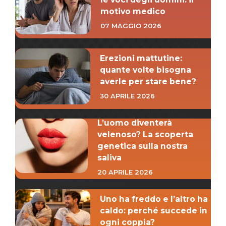
motivo medico
07 MAGGIO 2026
Erezioni mattutine:
quante volte bisogna
averle per stare bene?
30 APRILE 2026
L’uomo diventerà
velenoso? La scoperta
genetica sulla nostra
saliva
20 APRILE 2026
Uno ha freddo e l’altro ha
caldo: perché succede in
ogni coppia?