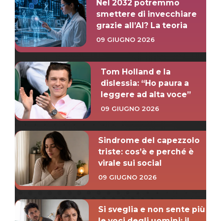
Nel 2032 potremmo
smettere di invecchiare
grazie all’AI? La teoria
09 GIUGNO 2026
Tom Holland e la
dislessia: “Ho paura a
leggere ad alta voce”
09 GIUGNO 2026
Sindrome del capezzolo
triste: cos’è e perché è
virale sui social
09 GIUGNO 2026
Si sveglia e non sente più
le voci degli uomini: il