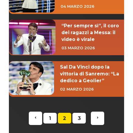
04 MARZO 2026
“Per sempre sì”, il coro
dei ragazzi a Messa: il
video è virale
03 MARZO 2026
Sal Da Vinci dopo la
vittoria di Sanremo: “La
dedico a Geolier”
02 MARZO 2026
‹
›
1
2
3