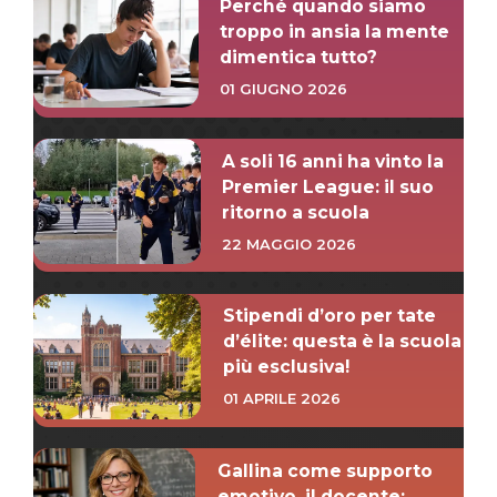
Perché quando siamo
troppo in ansia la mente
dimentica tutto?
01 GIUGNO 2026
A soli 16 anni ha vinto la
Premier League: il suo
ritorno a scuola
22 MAGGIO 2026
Stipendi d’oro per tate
d’élite: questa è la scuola
più esclusiva!
01 APRILE 2026
Gallina come supporto
emotivo, il docente: