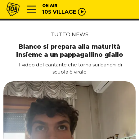
Vai al contenuto
Radio 105
ON AIR
105 VILLAGE
TUTTO NEWS
Blanco si prepara alla maturità
insieme a un pappagallino giallo
Il video del cantante che torna sui banchi di
scuola è virale