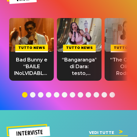
TUTTO NEWS
TUTTO NEWS
TUTTO NE
Bad Bunny e
“Bangaranga”
“The Cure”
“BAILE
di Dara:
Olivia
INoLVIDABLE”:
testo,
Rodrigo
testo,
traduzione e
testo,
traduzione e
significato
traduzion
significato
del singolo
significa
INTERVISTE
VEDI TUTTE