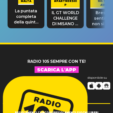
MALTA
#PARTNERSHI
105 TAKE
P
AWAY
La puntata
IL GT WORLD
Bresh: "I
completa
CHALLENGE
sentime
della quinta
DI MISANO si
non si pr
tappa
riconferma
fino alla n
un GRANDE
prima"
SUCCESSO!
RADIO 105 SEMPRE CON TE!
SCARICA L'APP
disponibile su
REGOLAMENTI CONCORSI
REGOLAMENTI GIOCHI LIBERI