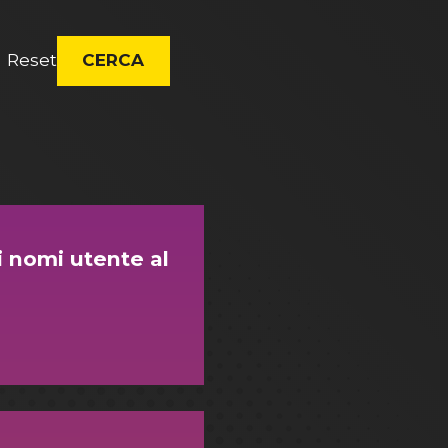
Reset
CERCA
 nomi utente al