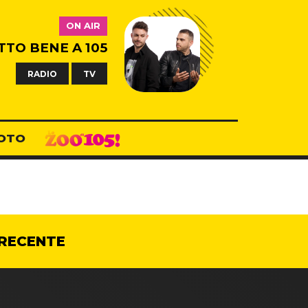
ON AIR
TTO BENE A 105
RADIO
TV
OTO
RECENTE