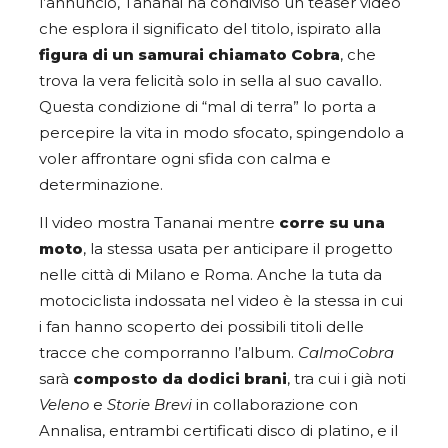
l’annuncio, Tananai ha condiviso un teaser video
che esplora il significato del titolo, ispirato alla
figura di un samurai chiamato Cobra
, che
trova la vera felicità solo in sella al suo cavallo.
Questa condizione di “mal di terra” lo porta a
percepire la vita in modo sfocato, spingendolo a
voler affrontare ogni sfida con calma e
determinazione.
Il video mostra Tananai mentre
corre su una
moto
, la stessa usata per anticipare il progetto
nelle città di Milano e Roma. Anche la tuta da
motociclista indossata nel video è la stessa in cui
i fan hanno scoperto dei possibili titoli delle
tracce che comporranno l’album.
CalmoCobra
sarà
composto da dodici brani
, tra cui i già noti
Veleno
e
Storie Brevi
in collaborazione con
Annalisa, entrambi certificati disco di platino, e il