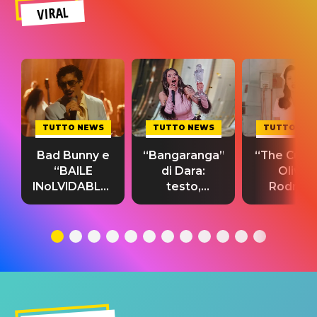
VIRAL
TUTTO NEWS
TUTTO NEWS
TUTTO NE
Bad Bunny e
“Bangaranga”
“The Cure”
“BAILE
di Dara:
Olivia
INoLVIDABLE”:
testo,
Rodrigo
testo,
traduzione e
testo,
traduzione e
significato
traduzion
significato
del singolo
significa