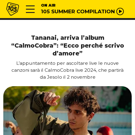
Vai al contenuto
Radio 105
ON AIR
105 SUMMER COMPILATION
Tananai, arriva l’album
“CalmoCobra”: “Ecco perché scrivo
d’amore”
L’appuntamento per ascoltare live le nuove
canzoni sarà il CalmoCobra live 2024, che partirà
da Jesolo il 2 novembre