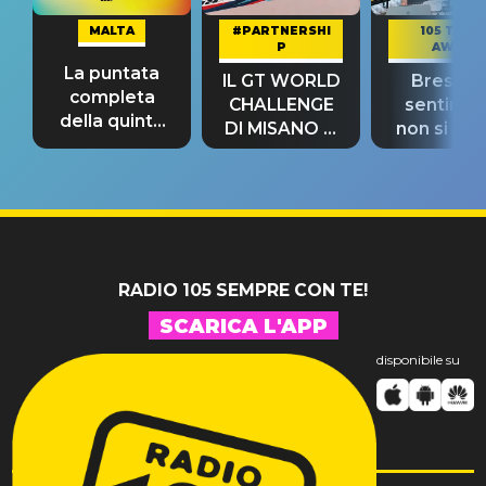
MALTA
#PARTNERSHI
105 TAKE
P
AWAY
La puntata
IL GT WORLD
Bresh: "I
completa
CHALLENGE
sentime
della quinta
DI MISANO si
non si pr
tappa
riconferma
fino alla n
un GRANDE
prima"
SUCCESSO!
RADIO 105 SEMPRE CON TE!
SCARICA L'APP
disponibile su