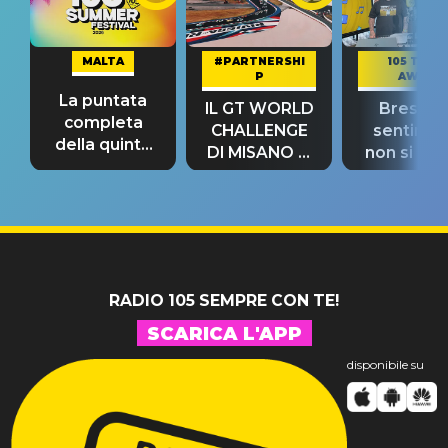
MALTA
#PARTNERSHI
105 TAKE
P
AWAY
La puntata
IL GT WORLD
Bresh: "I
completa
CHALLENGE
sentime
della quinta
DI MISANO si
non si pr
tappa
riconferma
fino alla n
un GRANDE
prima"
SUCCESSO!
RADIO 105 SEMPRE CON TE!
SCARICA L'APP
disponibile su