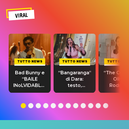
VIRAL
TUTTO NEWS
TUTTO NEWS
TUTTO NE
Bad Bunny e
“Bangaranga”
“The Cure”
“BAILE
di Dara:
Olivia
INoLVIDABLE”:
testo,
Rodrigo
testo,
traduzione e
testo,
traduzione e
significato
traduzion
significato
del singolo
significa