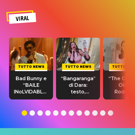
VIRAL
TUTTO NEWS
TUTTO NEWS
TUTTO NE
Bad Bunny e
“Bangaranga”
“The Cure”
“BAILE
di Dara:
Olivia
INoLVIDABLE”:
testo,
Rodrigo
testo,
traduzione e
testo,
traduzione e
significato
traduzion
significato
del singolo
significa