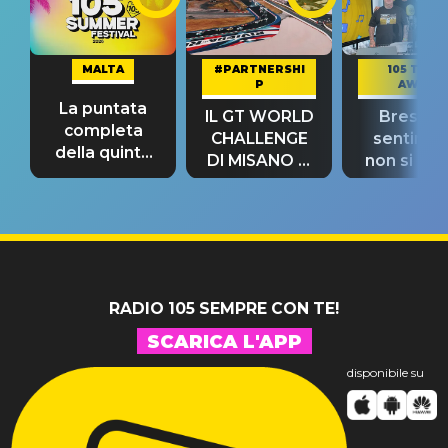
MALTA
#PARTNERSHI
105 TAKE
P
AWAY
La puntata
IL GT WORLD
Bresh: "I
completa
CHALLENGE
sentime
della quinta
DI MISANO si
non si pr
tappa
riconferma
fino alla n
un GRANDE
prima"
SUCCESSO!
RADIO 105 SEMPRE CON TE!
SCARICA L'APP
disponibile su