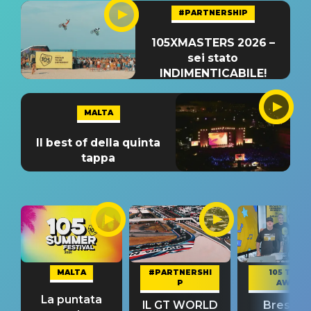
#PARTNERSHIP
105XMASTERS 2026 –
sei stato
INDIMENTICABILE!
MALTA
Il best of della quinta
tappa
MALTA
#PARTNERSHI
105 TAKE
P
AWAY
La puntata
IL GT WORLD
Bresh: "I