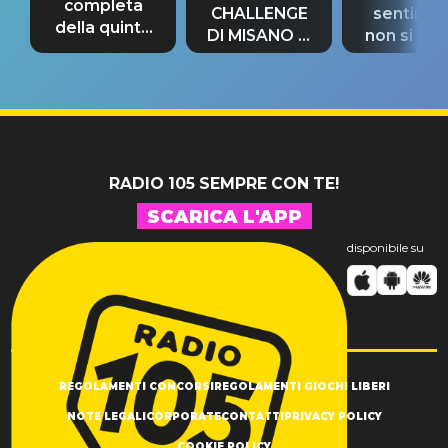
completa
CHALLENGE
sentime
della quinta
DI MISANO si
non si pr
tappa
riconferma
fino alla n
un GRANDE
prima"
SUCCESSO!
RADIO 105 SEMPRE CON TE!
SCARICA L'APP
disponibile su
REGOLAMENTI CONCORSI
REGOLAMENTI GIOCHI LIBERI
NOTE LEGALI
CORPORATE
CONTATTI
PRIVACY POLICY
COOKIE POLICY