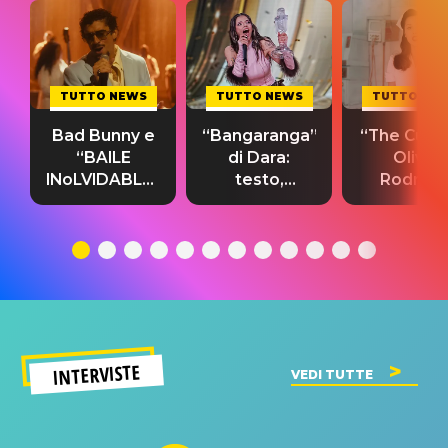
TUTTO NEWS
TUTTO NEWS
TUTTO NE
Bad Bunny e
“Bangaranga”
“The Cure”
“BAILE
di Dara:
Olivia
INoLVIDABLE”:
testo,
Rodrigo
testo,
traduzione e
testo,
traduzione e
significato
traduzion
significato
del singolo
significa
INTERVISTE
VEDI TUTTE